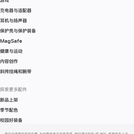
游戏
充电器与适配器
耳机与扬声器
保护壳与保护装备
MagSafe
健康与运动
内容创作
斜挎挂绳和腕带
探索更多配件
新品上架
季节配色
校园好装备
网
脚
我们会使用你所在位置，为你更快显示送货选项。我们通过你的 IP 地址，或者你在上次