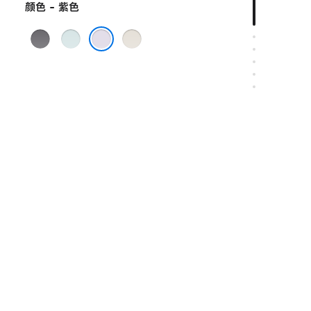
颜色 - 紫色
深
蓝
星
空
色
光
紫色
灰
色
色