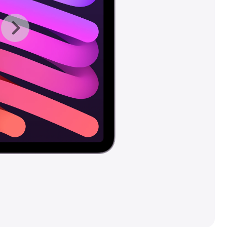
上
下
一
一
张
张
图
图
库
库
图
图
片
片