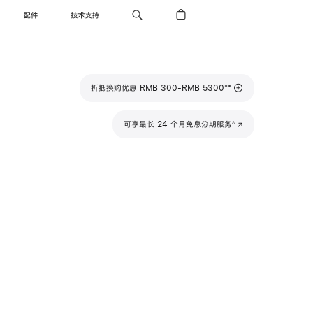
配件
技术支持
脚
**
折抵换购优惠 RMB 300-RMB 5300
注
脚
可享最长 24 个月免息分期服务
(在
∆
注
新
窗
口
中
打
开)