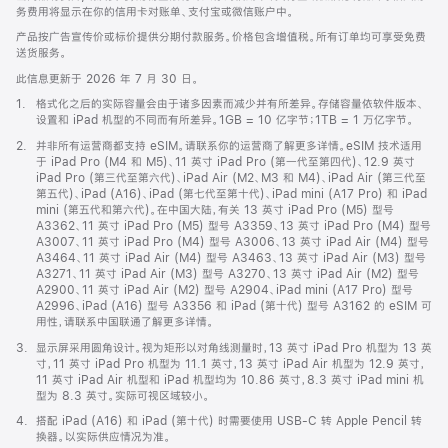
务费用将显示在你的信用卡对账单、支付宝或微信账户中。
产品按广告宣传价或标价提供分期付款服务。价格包含增值税。所有订单均可享受免费
送货服务。
此信息更新于 2026 年 7 月 30 日。
脚
1.
格式化之后的实际容量会由于诸多因素而减少并有所差异。存储容量依软件版本、
注
设置和 iPad 机型的不同而有所差异。1GB = 10 亿字节；1TB = 1 万亿字节。
脚
2.
并非所有运营商都支持 eSIM。请联系你的运营商了解更多详情。eSIM 技术适用
注
于 iPad Pro (M4 和 M5)、11 英寸 iPad Pro (第一代至第四代)、12.9 英寸
iPad Pro (第三代至第六代)、iPad Air (M2、M3 和 M4)、iPad Air (第三代至
第五代)、iPad (A16)、iPad (第七代至第十代)、iPad mini (A17 Pro) 和 iPad
mini (第五代和第六代)。在中国大陆，有关 13 英寸 iPad Pro (M5) 型号
A3362、11 英寸 iPad Pro (M5) 型号 A3359、13 英寸 iPad Pro (M4) 型号
A3007、11 英寸 iPad Pro (M4) 型号 A3006、13 英寸 iPad Air (M4) 型号
A3464、11 英寸 iPad Air (M4) 型号 A3463、13 英寸 iPad Air (M3) 型号
A3271、11 英寸 iPad Air (M3) 型号 A3270、13 英寸 iPad Air (M2) 型号
A2900、11 英寸 iPad Air (M2) 型号 A2904、iPad mini (A17 Pro) 型号
A2996、iPad (A16) 型号 A3356 和 iPad (第十代) 型号 A3162 的 eSIM 可
用性，请联系中国联通了解更多详情。
脚
3.
显示屏采用圆角设计。视为矩形以对角线测量时，13 英寸 iPad Pro 机型为 13 英
注
寸，11 英寸 iPad Pro 机型为 11.1 英寸，13 英寸 iPad Air 机型为 12.9 英寸，
11 英寸 iPad Air 机型和 iPad 机型均为 10.86 英寸，8.3 英寸 iPad mini 机
型为 8.3 英寸。实际可视区域较小。
脚
4.
搭配 iPad (A16) 和 iPad (第十代) 时需要使用 USB-C 转 Apple Pencil 转
注
换器。以实际供应情况为准。