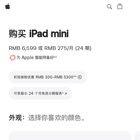
Apple
购买 iPad mini
RMB 6,599
或
RMB 275/月 (24 期)
脚
为 Apple 智能预备好
◊◊
注
脚注
**
折抵换购优惠 RMB 300-RMB 5300
脚注
可享最长 24 个月免息分期服务
(在新窗口中打开)
∆
外观：
选择你喜欢的颜色。