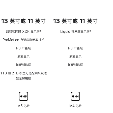
13 英寸或 11 英寸
13 英寸或 11 英寸
超精视网膜 XDR 显示屏
3
Liquid 视网膜显示屏
3
脚
脚
ProMotion 自适应刷新率技术
—
不
注
注
支
P3 广色域
P3 广色域
持
ProMotion
原彩显示
原彩显示
自
抗反射涂层
抗反射涂层
适
应
1TB 和 2TB 机型可选配纳米纹理
—
不
刷
显示屏玻璃
可
新
选
率
配
技
纳
术
米
M5 芯片
M4 芯片
纹
理