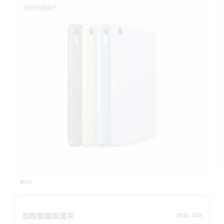
前 后 双 面 保 护 。
加购智能双面夹
RMB 449