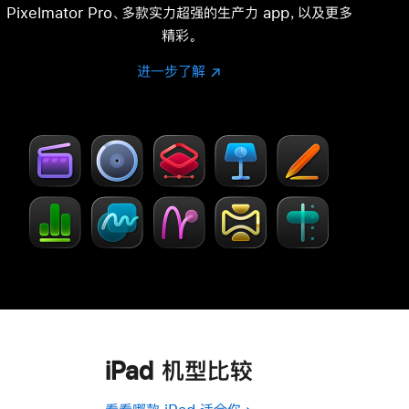
Pixelmator Pro、多款实力超强的生产力 app，以及更多
精彩。
进一步了解
进
(在
一
新
步
窗
了
口
解
中
-
打
Creator Studio
开)
iPad 机型比较