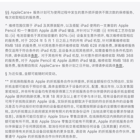
网
脚
脚
§§ AppleCare+ 服务计划可为使用过程中发生的意外损坏提供不限次数的保修服务，
注
页
注
每次收取相应的服务费。
页
脚
^ 维修范围仅限于 iPad 及其原装配件，以及搭配 iPad 使用的一支兼容的 Apple
脚
注
Pencil 和一个兼容的 Apple 品牌 iPad 键盘，并针对以下问题：(i) 材料或工艺存在缺
陷；(ii) 电池容量低于其初始容量的 80%；(iii) 设备发生意外损坏，每次维修收取相应
的服务费。对于 2024 年 5 月 1 日之后上市的所有 iPad 机型，针对屏幕维修收取
RMB 188 的服务费，针对其他意外损坏维修收取 RMB 628 的服务费。屏幕维修服务
费仅适用于符合条件的 iPad 机型，且设备未出现其他损坏。如需查看符合条件机型的
列表，请参阅具体
条款
。 对于其他所有 iPad 机型，针对意外损坏维修收取 RMB 368
的服务费。对于 Apple Pencil 或 Apple 品牌的 iPad 键盘，维修收取 RMB 188 的
服务费。服务期自购买 AppleCare+ 服务计划之日开始。详情请参阅具体
条款
。
脚
§ 为近似值。金额可能随时间变动。
注
脚
** 折抵换购服务由 Apple 的折抵服务合作伙伴提供。折抵金额报价仅为预估价，实际
注
折抵金额可能低于预估价值，具体金额取决于设备的状况、配置、推出年份，以及发售国
家或地区。并非所有设备均有资格获得第三方折抵服务合作伙伴提供的设备折抵金额或
Apple 提供的购新优惠。年满 18 周岁及以上者才可参与本计划。现有设备的折抵金额
可用于折抵购买新的 Apple 设备。实际折抵金额取决于收到的符合折抵条件的设备情
况是否与评估报价时你提供的设备描述相符合。可能需按照新设备的全额售价缴纳销售
税。店内折抵需出示政府颁发并附有照片的有效身份证件 (当地法律可能会要求存储该
信息)。该服务可能仅在部分 Apple Store 零售店提供，在线换购和店内换购的折抵金
额可能有所不同。某些 Apple Store 零售店可能有不同要求。Apple 的折抵服务合作
伙伴保留出于任何原因拒绝、取消任何折抵交易或限制任何设备 (及其数量) 的权利。
如需获得有关折抵及设备回收服务的更多信息，请咨询 Apple 的折抵服务合作伙伴。需
要遵守 Apple 的折抵服务合作伙伴的其他条款。