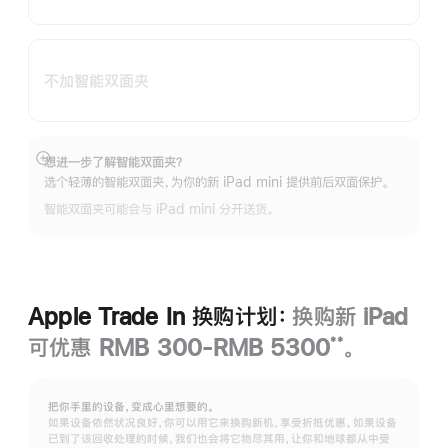
不加智能双面夹
想进一步了解智能双面夹？
展
选个轻薄的智能双面夹，为你的新 iPad mini 提供前后双面保护。
开
智能双面夹可能会与 iPad mini 分开送货。
Apple Trade In 换购计划：
换购新 iPad
可优惠 RMB 300-RMB 5300
。
**
脚
注
把你手里的设备，变成心里想要的。
如果设备依然状况良好，你可以用它来换购新机，享受折抵优惠。如果设备
已到了该回收处理的时候，我们也会将它物尽其用，让你和地球都从中受