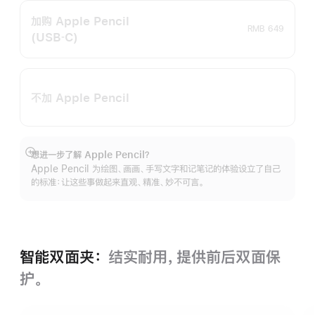
加购 Apple Pencil
RMB 649
(USB‑C)
不加 Apple Pencil
想进一步了解 Apple Pencil？
展
Apple Pencil 为绘图、画画、手写文字和记笔记的体验设立了自己
开
的标准：让这些事做起来直观、精准、妙不可言。
智能双面夹：
结实耐用，提供前后双面保
护。