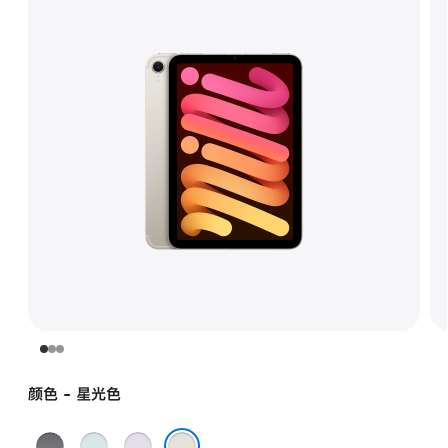
颜色 - 星光色
深
蓝
紫