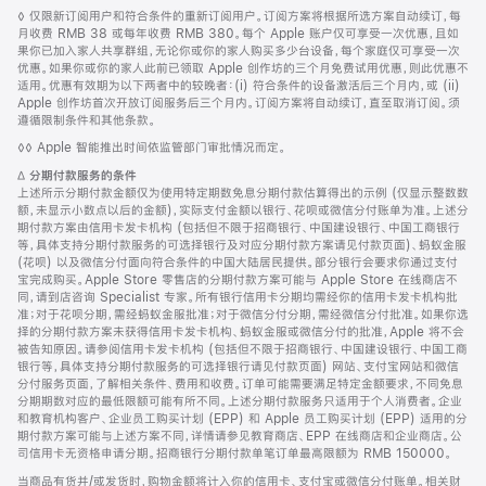
脚
◊ 仅限新订阅用户和符合条件的重新订阅用户。订阅方案将根据所选方案自动续订，每
注
月收费 RMB 38 或每年收费 RMB 380。每个 Apple 账户仅可享受一次优惠，且如
果你已加入家人共享群组，无论你或你的家人购买多少台设备，每个家庭仅可享受一次
优惠。如果你或你的家人此前已领取 Apple 创作坊的三个月免费试用优惠，则此优惠不
适用。优惠有效期为以下两者中的较晚者：(i) 符合条件的设备激活后三个月内，或 (ii)
Apple 创作坊首次开放订阅服务后三个月内。订阅方案将自动续订，直至取消订阅。须
遵循限制条件和其他条款。
脚
◊◊ Apple 智能推出时间依监管部门审批情况而定。
注
脚
∆
分期付款服务的条件
注
上述所示分期付款金额仅为使用特定期数免息分期付款估算得出的示例 (仅显示整数数
额，未显示小数点以后的金额)，实际支付金额以银行、花呗或微信分付账单为准。上述分
期付款方案由信用卡发卡机构 (包括但不限于招商银行、中国建设银行、中国工商银行
等，具体支持分期付款服务的可选择银行及对应分期付款方案请见付款页面)、蚂蚁金服
(花呗) 以及微信分付面向符合条件的中国大陆居民提供。部分银行会要求你通过支付
宝完成购买。Apple Store 零售店的分期付款方案可能与 Apple Store 在线商店不
同，请到店咨询 Specialist 专家。所有银行信用卡分期均需经你的信用卡发卡机构批
准；对于花呗分期，需经蚂蚁金服批准；对于微信分付分期，需经微信分付批准。如果你选
择的分期付款方案未获得信用卡发卡机构、蚂蚁金服或微信分付的批准，Apple 将不会
被告知原因。请参阅信用卡发卡机构 (包括但不限于招商银行、中国建设银行、中国工商
银行等，具体支持分期付款服务的可选择银行请见付款页面) 网站、支付宝网站和微信
分付服务页面，了解相关条件、费用和收费。订单可能需要满足特定金额要求，不同免息
分期期数对应的最低限额可能有所不同。上述分期付款服务只适用于个人消费者。企业
和教育机构客户、企业员工购买计划 (EPP) 和 Apple 员工购买计划 (EPP) 适用的分
期付款方案可能与上述方案不同，详情请参见教育商店、EPP 在线商店和企业商店。公
司信用卡无资格申请分期。招商银行分期付款单笔订单最高限额为 RMB 150000。
当商品有货并/或发货时，购物金额将计入你的信用卡、支付宝或微信分付账单。相关财