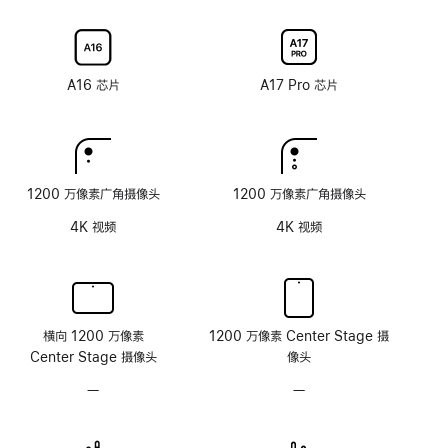
射
新
新
选
选
涂
率
率
配
配
层
技
技
纳
纳
术
术
米
米
A16 芯片
A17 Pro 芯片
纹
纹
理
理
玻
玻
璃
璃
面
面
1200 万像素广角摄像头
1200 万像素广角摄像头
板
板
4K 视频
4K 视频
横向 1200 万像素
1200 万像素 Center Stage 摄
Center Stage 摄像头
像头
—
无
—
无
原
原
深
深