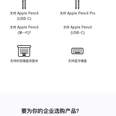
感
感
摄
摄
像
像
支持 Apple Pencil
支持 Apple Pencil Pro
头
头
(USB-C)
系
系
支持 Apple Pencil
支持 Apple Pencil
统
统
(第一代)
4
(USB-C)
脚
注
支持妙控键盘双面夹
支持蓝牙键盘
要为你的企业选购产品？