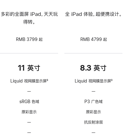
多彩的全面屏 iPad，天天玩
全 iPad 体验，超便携设计。
得转。
RMB 3799 起
RMB 4799 起
11 英寸
8.3 英寸
Liquid 视网膜显示屏
3
Liquid 视网膜显示屏
3
脚
脚
—
不
—
不
注
注
支
支
sRGB 色域
P3 广色域
持
持
ProMotion
ProMotion
原彩显示
原彩显示
自
自
—
无
抗反射涂层
适
适
抗
应
应
—
不
—
不
反
刷
刷
可
可