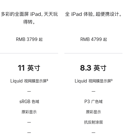
多彩的全面屏 iPad，天天玩
全 iPad 体验，超便携设计。
得转。
RMB 3799 起
RMB 4799 起
11 英寸
8.3 英寸
Liquid 视网膜显示屏
3
Liquid 视网膜显示屏
3
脚
脚
—
不
—
不
注
注
支
支
sRGB 色域
P3 广色域
持
持
ProMotion
ProMotion
原彩显示
原彩显示
自
自
—
无
抗反射涂层
适
适
抗
应
应
—
不
—
不
反
刷
刷
可
可