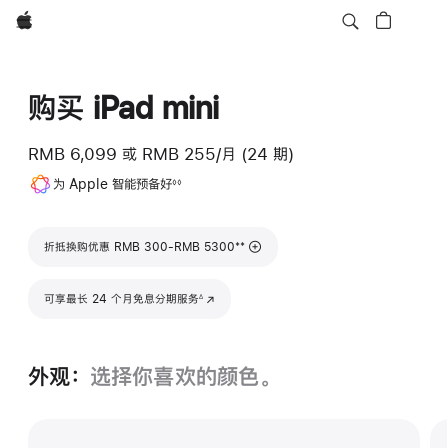
Apple
购买 iPad mini
RMB 6,099
或
RMB 255/月 (24 期)
脚
为 Apple 智能预备好
◊◊
注
脚注
**
折抵换购优惠 RMB 300-RMB 5300
脚注
可享最长 24 个月免息分期服务
(在新窗口中打开)
∆
外观：
选择你喜欢的颜色。