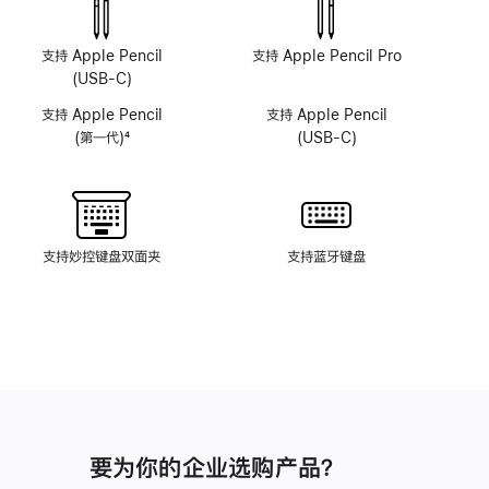
感
感
摄
摄
像
像
支持 Apple Pencil
支持 Apple Pencil Pro
头
头
(USB-C)
系
系
支持 Apple Pencil
支持 Apple Pencil
统
统
(第一代)
4
(USB-C)
脚
注
支持妙控键盘双面夹
支持蓝牙键盘
要为你的企业选购产品？