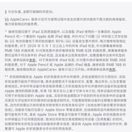
网
脚
脚
§ 为近似值。金额可能随时间变动。
注
页
注
脚
§§ AppleCare+ 服务计划可为使用过程中发生的意外损坏提供不限次数的保修服务，
页
注
每次收取相应的服务费。
脚
脚
^ 维修范围仅限于 iPad 及其原装配件，以及搭配 iPad 使用的一支兼容的 Apple
注
Pencil 和一个兼容的 Apple 品牌 iPad 键盘，并针对以下问题：(i) 材料或工艺存在缺
陷；(ii) 电池容量低于其初始容量的 80%；(iii) 设备发生意外损坏，每次维修收取相应
的服务费。对于 2024 年 5 月 1 日之后上市的所有 iPad 机型，针对屏幕维修收取
RMB 188 的服务费，针对其他意外损坏维修收取 RMB 628 的服务费。屏幕维修服务
费仅适用于符合条件的 iPad 机型，且设备未出现其他损坏。如需查看符合条件机型的
列表，请参阅具体
条款
。 对于其他所有 iPad 机型，针对意外损坏维修收取 RMB 368
的服务费。对于 Apple Pencil 或 Apple 品牌的 iPad 键盘，维修收取 RMB 188 的
服务费。服务期自购买 AppleCare+ 服务计划之日开始。详情请参阅具体
条款
。
脚
** 折抵换购服务由 Apple 的折抵服务合作伙伴提供。折抵金额报价仅为预估价，实际
注
折抵金额可能低于预估价值，具体金额取决于设备的状况、配置、推出年份，以及发售国
家或地区。并非所有设备均有资格获得第三方折抵服务合作伙伴提供的设备折抵金额或
Apple 提供的购新优惠。年满 18 周岁及以上者才可参与本计划。现有设备的折抵金额
可用于折抵购买新的 Apple 设备。实际折抵金额取决于收到的符合折抵条件的设备情
况是否与评估报价时你提供的设备描述相符合。可能需按照新设备的全额售价缴纳销售
税。店内折抵需出示政府颁发并附有照片的有效身份证件 (当地法律可能会要求存储该
信息)。该服务可能仅在部分 Apple Store 零售店提供，在线换购和店内换购的折抵金
额可能有所不同。某些 Apple Store 零售店可能有不同要求。Apple 的折抵服务合作
伙伴保留出于任何原因拒绝、取消任何折抵交易或限制任何设备 (及其数量) 的权利。
如需获得有关折抵及设备回收服务的更多信息，请咨询 Apple 的折抵服务合作伙伴。需
要遵守 Apple 的折抵服务合作伙伴的其他条款。