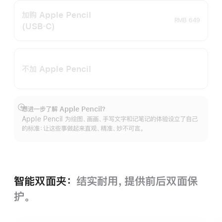
加购 Apple Pencil
RMB 649
(USB‑C)
不加 Apple Pencil
想进一步了解 Apple Pencil？
展
Apple Pencil 为绘图、画画、手写文字和记笔记的体验设立了自己
开
的标准：让这些事做起来直观、精准、妙不可言。
智能双面夹：
结实耐用，提供前后双面保
护。