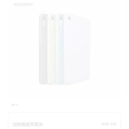
前 后 双 面 保 护 。
加购智能双面夹
RMB 449