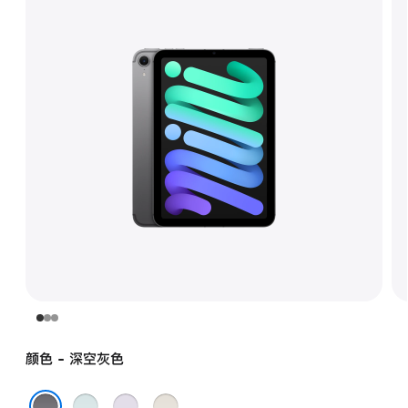
颜色 - 深空灰色
蓝
紫
星