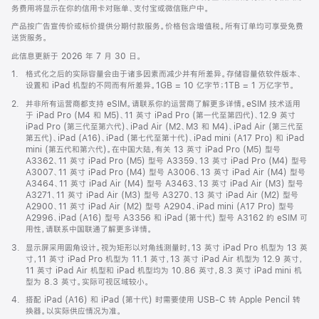
务费用将显示在你的信用卡对账单、支付宝或微信账户中。
产品按广告宣传价或标价提供分期付款服务。价格包含增值税。所有订单均可享受免费
送货服务。
此信息更新于 2026 年 7 月 30 日。
脚
1.
格式化之后的实际容量会由于诸多因素而减少并有所差异。存储容量依软件版本、
注
设置和 iPad 机型的不同而有所差异。1GB = 10 亿字节；1TB = 1 万亿字节。
脚
2.
并非所有运营商都支持 eSIM。请联系你的运营商了解更多详情。eSIM 技术适用
注
于 iPad Pro (M4 和 M5)、11 英寸 iPad Pro (第一代至第四代)、12.9 英寸
iPad Pro (第三代至第六代)、iPad Air (M2、M3 和 M4)、iPad Air (第三代至
第五代)、iPad (A16)、iPad (第七代至第十代)、iPad mini (A17 Pro) 和 iPad
mini (第五代和第六代)。在中国大陆，有关 13 英寸 iPad Pro (M5) 型号
A3362、11 英寸 iPad Pro (M5) 型号 A3359、13 英寸 iPad Pro (M4) 型号
A3007、11 英寸 iPad Pro (M4) 型号 A3006、13 英寸 iPad Air (M4) 型号
A3464、11 英寸 iPad Air (M4) 型号 A3463、13 英寸 iPad Air (M3) 型号
A3271、11 英寸 iPad Air (M3) 型号 A3270、13 英寸 iPad Air (M2) 型号
A2900、11 英寸 iPad Air (M2) 型号 A2904、iPad mini (A17 Pro) 型号
A2996、iPad (A16) 型号 A3356 和 iPad (第十代) 型号 A3162 的 eSIM 可
用性，请联系中国联通了解更多详情。
脚
3.
显示屏采用圆角设计。视为矩形以对角线测量时，13 英寸 iPad Pro 机型为 13 英
注
寸，11 英寸 iPad Pro 机型为 11.1 英寸，13 英寸 iPad Air 机型为 12.9 英寸，
11 英寸 iPad Air 机型和 iPad 机型均为 10.86 英寸，8.3 英寸 iPad mini 机
型为 8.3 英寸。实际可视区域较小。
脚
4.
搭配 iPad (A16) 和 iPad (第十代) 时需要使用 USB-C 转 Apple Pencil 转
注
换器。以实际供应情况为准。