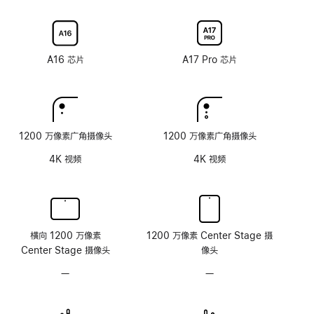
射
新
新
选
选
涂
率
率
配
配
层
技
技
纳
纳
术
术
米
米
A16 芯片
A17 Pro 芯片
纹
纹
理
理
玻
玻
璃
璃
面
面
1200 万像素广角摄像头
1200 万像素广角摄像头
板
板
4K 视频
4K 视频
横向 1200 万像素
1200 万像素 Center Stage 摄
Center Stage 摄像头
像头
—
无
—
无
原
原
深
深