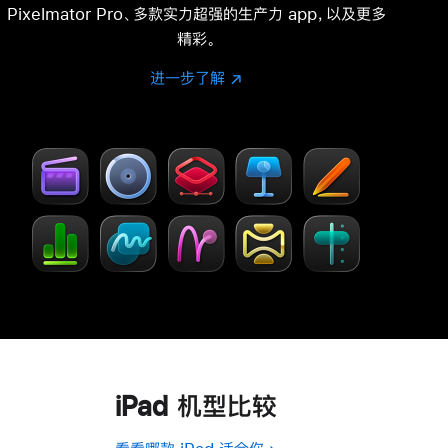
Pixelmator Pro、多款实力超强的生产力 app，以及更多
精彩。
进一步了解
进
(在
一
新
步
窗
了
口
解
中
-
打
Creator Studio
开)
iPad 机型比较