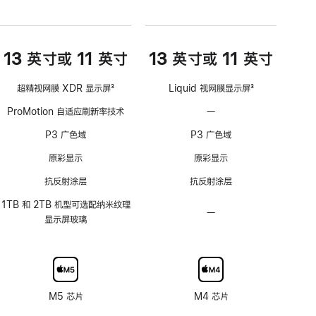
13 英寸或 11 英寸
13 英寸或 11 英寸
超精视网膜 XDR 显示屏
3
Liquid 视网膜显示屏
3
脚
脚
ProMotion 自适应刷新率技术
—
不
注
注
支
P3 广色域
P3 广色域
持
ProMotion
原彩显示
原彩显示
自
抗反射涂层
抗反射涂层
适
应
1TB 和 2TB 机型可选配纳米纹理
—
不
刷
显示屏玻璃
可
新
选
率
配
技
纳
术
米
M5 芯片
M4 芯片
纹
理