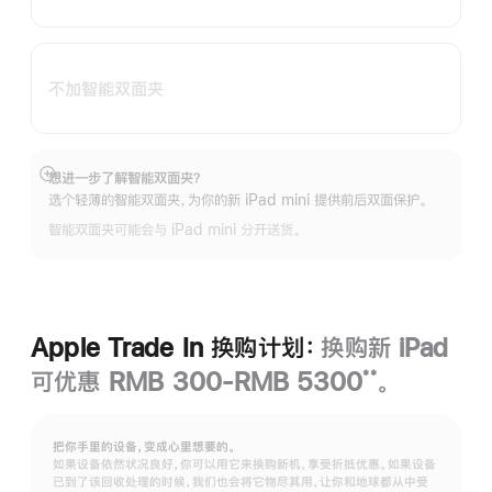
不加智能双面夹
想进一步了解智能双面夹？
展
选个轻薄的智能双面夹，为你的新 iPad mini 提供前后双面保护。
开
智能双面夹可能会与 iPad mini 分开送货。
Apple Trade In 换购计划：
换购新 iPad
可优惠 RMB 300-RMB 5300
。
**
脚
注
把你手里的设备，变成心里想要的。
如果设备依然状况良好，你可以用它来换购新机，享受折抵优惠。如果设备
已到了该回收处理的时候，我们也会将它物尽其用，让你和地球都从中受