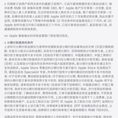
脚
◊ 仅限新订阅用户和符合条件的重新订阅用户。订阅方案将根据所选方案自动续订，每
注
月收费 RMB 38 或每年收费 RMB 380。每个 Apple 账户仅可享受一次优惠，且如
果你已加入家人共享群组，无论你或你的家人购买多少台设备，每个家庭仅可享受一次
优惠。如果你或你的家人此前已领取 Apple 创作坊的三个月免费试用优惠，则此优惠不
适用。优惠有效期为以下两者中的较晚者：(i) 符合条件的设备激活后三个月内，或 (ii)
Apple 创作坊首次开放订阅服务后三个月内。订阅方案将自动续订，直至取消订阅。须
遵循限制条件和其他条款。
脚
◊◊ Apple 智能推出时间依监管部门审批情况而定。
注
脚
∆
分期付款服务的条件
注
上述所示分期付款金额仅为使用特定期数免息分期付款估算得出的示例 (仅显示整数数
额，未显示小数点以后的金额)，实际支付金额以银行、花呗或微信分付账单为准。上述分
期付款方案由信用卡发卡机构 (包括但不限于招商银行、中国建设银行、中国工商银行
等，具体支持分期付款服务的可选择银行及对应分期付款方案请见付款页面)、蚂蚁金服
(花呗) 以及微信分付面向符合条件的中国大陆居民提供。部分银行会要求你通过支付
宝完成购买。Apple Store 零售店的分期付款方案可能与 Apple Store 在线商店不
同，请到店咨询 Specialist 专家。所有银行信用卡分期均需经你的信用卡发卡机构批
准；对于花呗分期，需经蚂蚁金服批准；对于微信分付分期，需经微信分付批准。如果你选
择的分期付款方案未获得信用卡发卡机构、蚂蚁金服或微信分付的批准，Apple 将不会
被告知原因。请参阅信用卡发卡机构 (包括但不限于招商银行、中国建设银行、中国工商
银行等，具体支持分期付款服务的可选择银行请见付款页面) 网站、支付宝网站和微信
分付服务页面，了解相关条件、费用和收费。订单可能需要满足特定金额要求，不同免息
分期期数对应的最低限额可能有所不同。上述分期付款服务只适用于个人消费者。企业
和教育机构客户、企业员工购买计划 (EPP) 和 Apple 员工购买计划 (EPP) 适用的分
期付款方案可能与上述方案不同，详情请参见教育商店、EPP 在线商店和企业商店。公
司信用卡无资格申请分期。招商银行分期付款单笔订单最高限额为 RMB 150000。
当商品有货并/或发货时，购物金额将计入你的信用卡、支付宝或微信分付账单。相关财