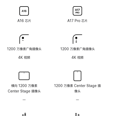
射
新
新
选
选
涂
率
率
配
配
层
技
技
纳
纳
术
术
米
米
A16 芯片
A17 Pro 芯片
纹
纹
理
理
玻
玻
璃
璃
面
面
1200 万像素广角摄像头
1200 万像素广角摄像头
板
板
4K 视频
4K 视频
横向 1200 万像素
1200 万像素 Center Stage 摄
Center Stage 摄像头
像头
—
无
—
无
原
原
深
深
感
感