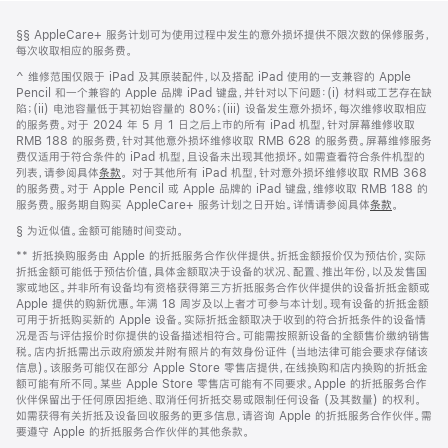
网
脚
脚
§§ AppleCare+ 服务计划可为使用过程中发生的意外损坏提供不限次数的保修服务，
注
页
注
每次收取相应的服务费。
页
脚
^ 维修范围仅限于 iPad 及其原装配件，以及搭配 iPad 使用的一支兼容的 Apple
脚
注
Pencil 和一个兼容的 Apple 品牌 iPad 键盘，并针对以下问题：(i) 材料或工艺存在缺
陷；(ii) 电池容量低于其初始容量的 80%；(iii) 设备发生意外损坏，每次维修收取相应
的服务费。对于 2024 年 5 月 1 日之后上市的所有 iPad 机型，针对屏幕维修收取
RMB 188 的服务费，针对其他意外损坏维修收取 RMB 628 的服务费。屏幕维修服务
费仅适用于符合条件的 iPad 机型，且设备未出现其他损坏。如需查看符合条件机型的
列表，请参阅具体
条款
。 对于其他所有 iPad 机型，针对意外损坏维修收取 RMB 368
的服务费。对于 Apple Pencil 或 Apple 品牌的 iPad 键盘，维修收取 RMB 188 的
服务费。服务期自购买 AppleCare+ 服务计划之日开始。详情请参阅具体
条款
。
脚
§ 为近似值。金额可能随时间变动。
注
脚
** 折抵换购服务由 Apple 的折抵服务合作伙伴提供。折抵金额报价仅为预估价，实际
注
折抵金额可能低于预估价值，具体金额取决于设备的状况、配置、推出年份，以及发售国
家或地区。并非所有设备均有资格获得第三方折抵服务合作伙伴提供的设备折抵金额或
Apple 提供的购新优惠。年满 18 周岁及以上者才可参与本计划。现有设备的折抵金额
可用于折抵购买新的 Apple 设备。实际折抵金额取决于收到的符合折抵条件的设备情
况是否与评估报价时你提供的设备描述相符合。可能需按照新设备的全额售价缴纳销售
税。店内折抵需出示政府颁发并附有照片的有效身份证件 (当地法律可能会要求存储该
信息)。该服务可能仅在部分 Apple Store 零售店提供，在线换购和店内换购的折抵金
额可能有所不同。某些 Apple Store 零售店可能有不同要求。Apple 的折抵服务合作
伙伴保留出于任何原因拒绝、取消任何折抵交易或限制任何设备 (及其数量) 的权利。
如需获得有关折抵及设备回收服务的更多信息，请咨询 Apple 的折抵服务合作伙伴。需
要遵守 Apple 的折抵服务合作伙伴的其他条款。