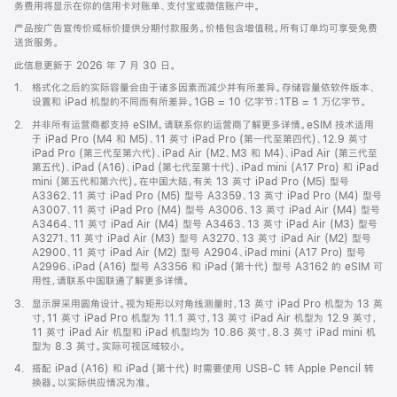
务费用将显示在你的信用卡对账单、支付宝或微信账户中。
产品按广告宣传价或标价提供分期付款服务。价格包含增值税。所有订单均可享受免费
送货服务。
此信息更新于 2026 年 7 月 30 日。
脚
1.
格式化之后的实际容量会由于诸多因素而减少并有所差异。存储容量依软件版本、
注
设置和 iPad 机型的不同而有所差异。1GB = 10 亿字节；1TB = 1 万亿字节。
脚
2.
并非所有运营商都支持 eSIM。请联系你的运营商了解更多详情。eSIM 技术适用
注
于 iPad Pro (M4 和 M5)、11 英寸 iPad Pro (第一代至第四代)、12.9 英寸
iPad Pro (第三代至第六代)、iPad Air (M2、M3 和 M4)、iPad Air (第三代至
第五代)、iPad (A16)、iPad (第七代至第十代)、iPad mini (A17 Pro) 和 iPad
mini (第五代和第六代)。在中国大陆，有关 13 英寸 iPad Pro (M5) 型号
A3362、11 英寸 iPad Pro (M5) 型号 A3359、13 英寸 iPad Pro (M4) 型号
A3007、11 英寸 iPad Pro (M4) 型号 A3006、13 英寸 iPad Air (M4) 型号
A3464、11 英寸 iPad Air (M4) 型号 A3463、13 英寸 iPad Air (M3) 型号
A3271、11 英寸 iPad Air (M3) 型号 A3270、13 英寸 iPad Air (M2) 型号
A2900、11 英寸 iPad Air (M2) 型号 A2904、iPad mini (A17 Pro) 型号
A2996、iPad (A16) 型号 A3356 和 iPad (第十代) 型号 A3162 的 eSIM 可
用性，请联系中国联通了解更多详情。
脚
3.
显示屏采用圆角设计。视为矩形以对角线测量时，13 英寸 iPad Pro 机型为 13 英
注
寸，11 英寸 iPad Pro 机型为 11.1 英寸，13 英寸 iPad Air 机型为 12.9 英寸，
11 英寸 iPad Air 机型和 iPad 机型均为 10.86 英寸，8.3 英寸 iPad mini 机
型为 8.3 英寸。实际可视区域较小。
脚
4.
搭配 iPad (A16) 和 iPad (第十代) 时需要使用 USB-C 转 Apple Pencil 转
注
换器。以实际供应情况为准。