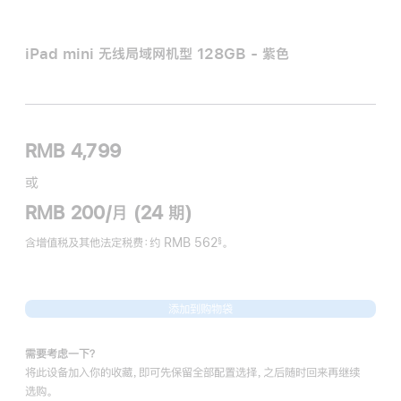
iPad mini 无线局域网机型 128GB - 紫色
RMB 4,799
或
RMB 200/月 (24 期)
含增值税及其他法定税费
：约 RMB 562
。
§
脚
注
添加到购物袋
需要考虑一下？
将此设备加入你的收藏，即可先保留全部配置选择，之后随时回来再继续
选购。