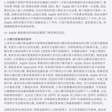
脚
◊ 仅限新订阅用户和符合条件的重新订阅用户。订阅方案将根据所选方案自动续订，每
注
月收费 RMB 38 或每年收费 RMB 380。每个 Apple 账户仅可享受一次优惠，且如
果你已加入家人共享群组，无论你或你的家人购买多少台设备，每个家庭仅可享受一次
优惠。如果你或你的家人此前已领取 Apple 创作坊的三个月免费试用优惠，则此优惠不
适用。优惠有效期为以下两者中的较晚者：(i) 符合条件的设备激活后三个月内，或 (ii)
Apple 创作坊首次开放订阅服务后三个月内。订阅方案将自动续订，直至取消订阅。须
遵循限制条件和其他条款。
脚
◊◊ Apple 智能推出时间依监管部门审批情况而定。
注
脚
∆
分期付款服务的条件
注
上述所示分期付款金额仅为使用特定期数免息分期付款估算得出的示例 (仅显示整数数
额，未显示小数点以后的金额)，实际支付金额以银行、花呗或微信分付账单为准。上述分
期付款方案由信用卡发卡机构 (包括但不限于招商银行、中国建设银行、中国工商银行
等，具体支持分期付款服务的可选择银行及对应分期付款方案请见付款页面)、蚂蚁金服
(花呗) 以及微信分付面向符合条件的中国大陆居民提供。部分银行会要求你通过支付
宝完成购买。Apple Store 零售店的分期付款方案可能与 Apple Store 在线商店不
同，请到店咨询 Specialist 专家。所有银行信用卡分期均需经你的信用卡发卡机构批
准；对于花呗分期，需经蚂蚁金服批准；对于微信分付分期，需经微信分付批准。如果你选
择的分期付款方案未获得信用卡发卡机构、蚂蚁金服或微信分付的批准，Apple 将不会
被告知原因。请参阅信用卡发卡机构 (包括但不限于招商银行、中国建设银行、中国工商
银行等，具体支持分期付款服务的可选择银行请见付款页面) 网站、支付宝网站和微信
分付服务页面，了解相关条件、费用和收费。订单可能需要满足特定金额要求，不同免息
分期期数对应的最低限额可能有所不同。上述分期付款服务只适用于个人消费者。企业
和教育机构客户、企业员工购买计划 (EPP) 和 Apple 员工购买计划 (EPP) 适用的分
期付款方案可能与上述方案不同，详情请参见教育商店、EPP 在线商店和企业商店。公
司信用卡无资格申请分期。招商银行分期付款单笔订单最高限额为 RMB 150000。
当商品有货并/或发货时，购物金额将计入你的信用卡、支付宝或微信分付账单。相关财