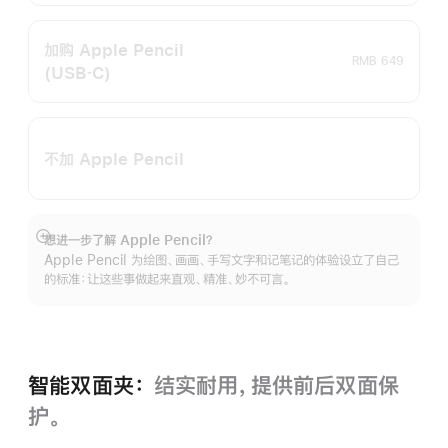
加购 Apple Pencil
RMB 649
(USB‑C)
不加 Apple Pencil
想进一步了解 Apple Pencil？
展
Apple Pencil 为绘图、画画、手写文字和记笔记的体验设立了自己
开
的标准：让这些事做起来直观、精准、妙不可言。
智能双面夹：
结实耐用，提供前后双面保
护。