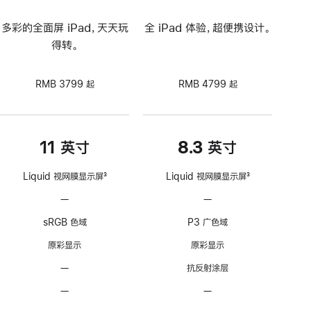
多彩的全面屏 iPad，天天玩
全 iPad 体验，超便携设计。
得转。
RMB 3799 起
RMB 4799 起
11 英寸
8.3 英寸
Liquid 视网膜显示屏
3
Liquid 视网膜显示屏
3
脚
脚
—
不
—
不
注
注
支
支
sRGB 色域
P3 广色域
持
持
ProMotion
ProMotion
原彩显示
原彩显示
自
自
—
无
抗反射涂层
适
适
抗
应
应
—
不
—
不
反
刷
刷
可
可