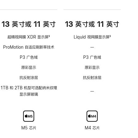
13 英寸或 11 英寸
13 英寸或 11 英寸
超精视网膜 XDR 显示屏
3
Liquid 视网膜显示屏
3
脚
脚
ProMotion 自适应刷新率技术
—
不
注
注
支
P3 广色域
P3 广色域
持
ProMotion
原彩显示
原彩显示
自
抗反射涂层
抗反射涂层
适
应
1TB 和 2TB 机型可选配纳米纹理
—
不
刷
显示屏玻璃
可
新
选
率
配
技
纳
术
米
M5 芯片
M4 芯片
纹
理