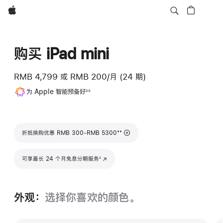
Apple
购买 iPad mini
RMB 4,799
或
RMB 200/月 (24 期)
脚
为 Apple 智能预备好
◊◊
注
脚注
**
折抵换购优惠 RMB 300-RMB 5300
脚注
可享最长 24 个月免息分期服务
(在新窗口中打开)
∆
外观：
选择你喜欢的颜色。