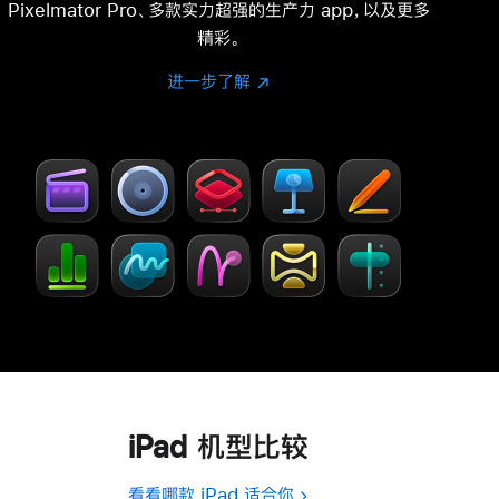
Pixelmator Pro、多款实力超强的生产力 app，以及更多
精彩。
进一步了解
进
(在
一
新
步
窗
了
口
解
中
-
打
Creator Studio
开)
iPad 机型比较
看看哪款 iPad 适合你