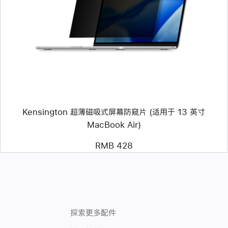
个
图
像
-
Kensington
超
薄
磁
吸
式
屏
幕
Kensington 超薄磁吸式屏幕防窥片 (适用于 13 英寸
防
窥
MacBook Air)
片
(适
RMB 428
用
于
13
英
寸
MacBook Air)
探索更多配件