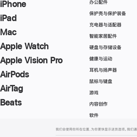
办公配件
iPhone
保护壳与保护装备
iPad
充电器与适配器
Mac
智能家居配件
Apple Watch
硬盘与存储设备
Apple Vision Pro
健康与运动
耳机与扬声器
AirPods
鼠标与键盘
AirTag
游戏
Beats
内容创作
软件
网
脚
我们会使用你所在位置，为你更快显示送货选项。我们通过你
注
页