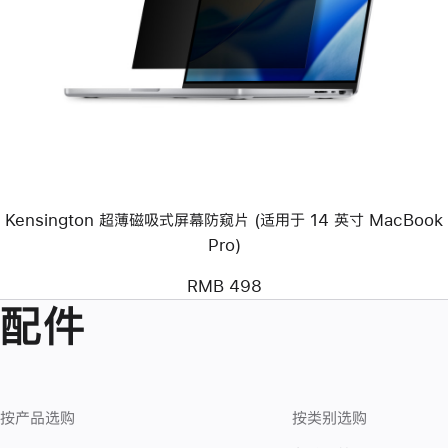
个
图
像
-
Kensington
超
薄
磁
吸
式
屏
幕
Kensington 超薄磁吸式屏幕防窥片 (适用于 14 英寸 MacBook
防
窥
Pro)
片
(适
RMB 498
用
于
配件
14
英
寸
MacBook
Pro)
按产品选购
按类别选购