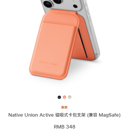
上
一
个
图
像
-
Native
Union
Active
磁
吸
式
卡
包
支
架
(兼
新款
容
Native Union Active 磁吸式卡包支架 (兼容 MagSafe)
MagSafe)
RMB 348