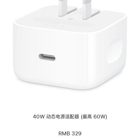
上
一
个
图
像
-
40W
动
态
电
源
适
配
器
(最
高
40W 动态电源适配器 (最高 60W)
60W)
RMB 329