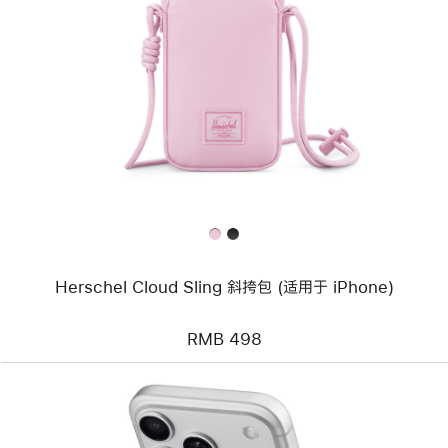
一
个
图
像
-
Herschel
Cloud
Sling
斜
挎
包
(适
用
于
iPhone)
Herschel Cloud Sling 斜挎包 (适用于 iPhone)
RMB 498