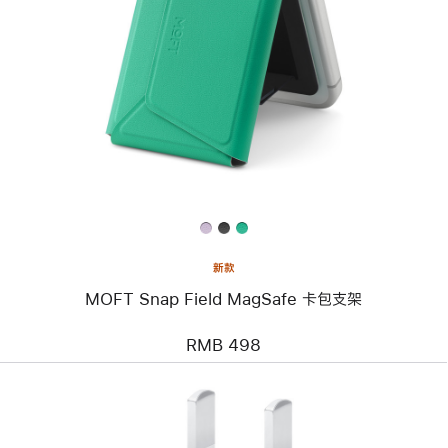
一
个
图
像
-
MOFT
Snap
Field
MagSafe
卡
包
支
架
新款
MOFT Snap Field MagSafe 卡包支架
RMB 498