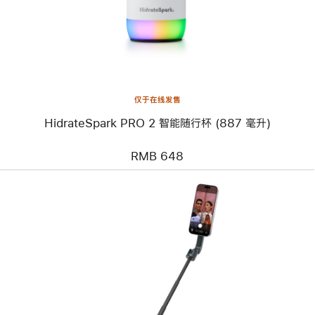
智
能
随
行
杯
(887
毫
升)
仅于在线发售
HidrateSpark PRO 2 智能随行杯 (887 毫升)
RMB 648
上
一