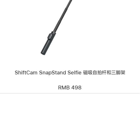
个
图
像
-
ShiftCam
SnapStand
Selfie
磁
吸
自
拍
杆
和
ShiftCam SnapStand Selfie 磁吸自拍杆和三脚架
三
脚
架
RMB 498