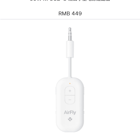
适
配
RMB 449
器
上
一
个
图
像
-
Twelve
South
Airfly
Pro 2
蓝
牙