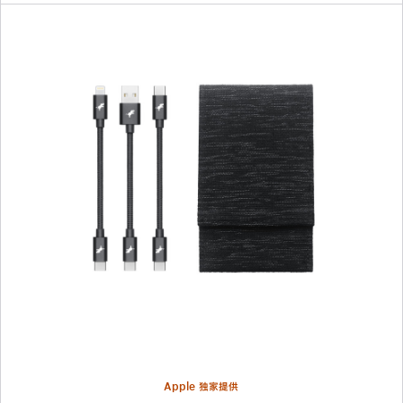
上
一
个
图
像
-
Nimble
PowerKnit
3
连
接
线
旅
行
套
Apple 独家提供
装