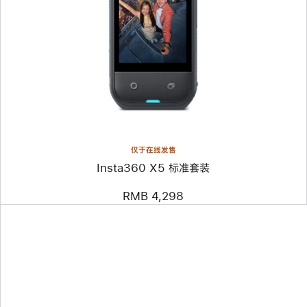
个
图
像
-
Insta360
X5
标
准
套
装
仅于在线发售
Insta360 X5 标准套装
RMB 4,298