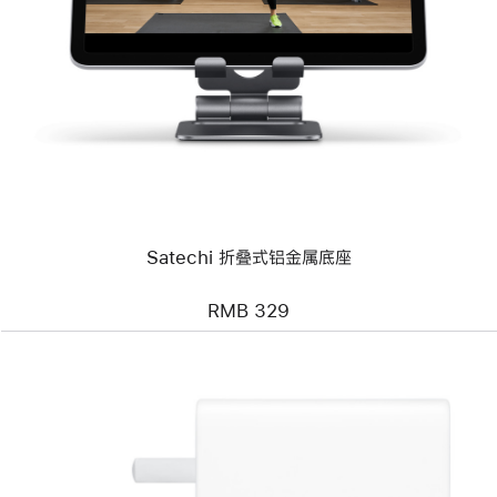
个
图
像
-
Satechi
折
叠
式
铝
金
属
底
座
Satechi 折叠式铝金属底座
RMB 329