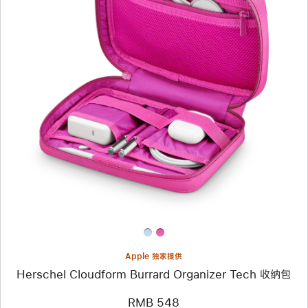
上
一
个
图
像
-
Herschel
Cloudform
Burrard
Organizer
Tech
收
纳
包
Apple 独家提供
Herschel Cloudform Burrard Organizer Tech 收纳包
RMB 548