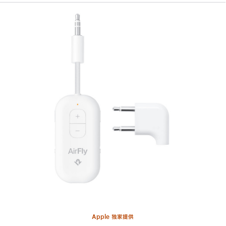
上
一
个
图
像
-
Twelve
South
AirFly
Pro 2
豪
华
版
蓝
牙
Apple 独家提供
发