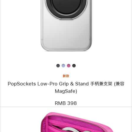
个
图
像
-
PopSockets
Low-
Pro
Grip
&
Stand
手
柄
兼
支
架
新款
(兼
PopSockets Low-Pro Grip & Stand 手柄兼支架 (兼容
容
MagSafe)
MagSafe)
RMB 398