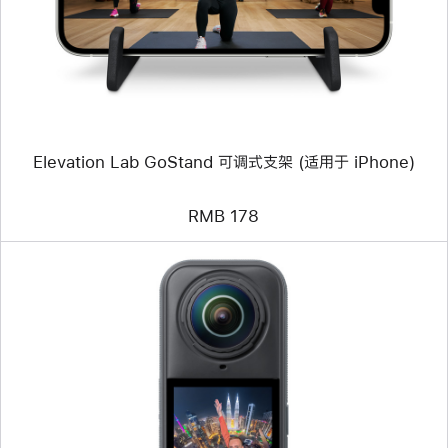
Lab
GoStand
可
调
式
支
架
(适
用
Elevation Lab GoStand 可调式支架 (适用于 iPhone)
于
iPhone)
RMB 178
上
一