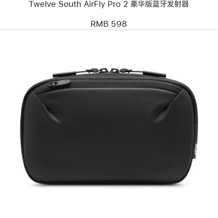
Twelve South AirFly Pro 2 豪华版蓝牙发射器
射
器
RMB 598
上
一
个
图
像
-
Aer
Cable Kit 3
收
纳
包