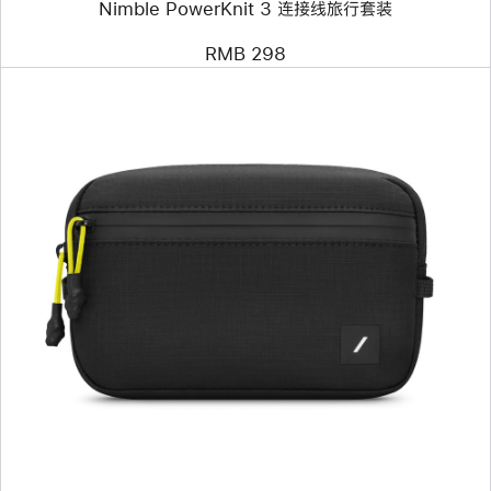
Nimble PowerKnit 3 连接线旅行套装
RMB 298
上
一
个
图
像
-
Native
Union
Active
收
纳
包