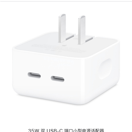
上
一
个
图
像
-
35W
双
USB-
C
端
口
小
型
电
35W 双 USB-C 端口小型电源适配器
源