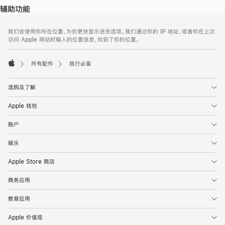
辅助功能
网
脚
我们会使用你所在位置，为你更快显示送货选项。我们通过你的 IP 地址，或者你在上次
注
页
访问 Apple 网站时输入的位置信息，找到了你的位置。
页
脚
所有配件
旅行必备
Apple
选购及了解
Apple 钱包
账户
娱乐
Apple Store 商店
商务应用
教育应用
Apple 价值观