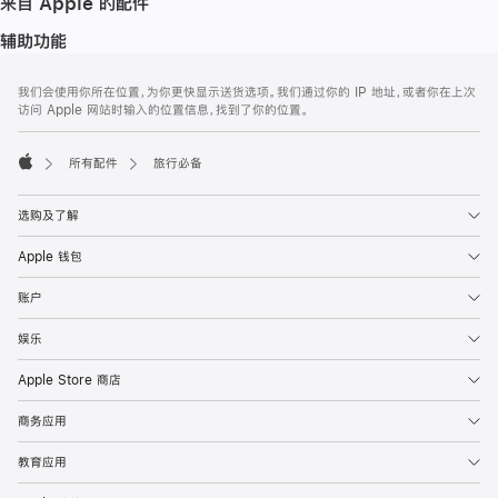
来自 Apple 的配件
辅助功能
网
脚
我们会使用你所在位置，为你更快显示送货选项。我们通过你的 IP 地址，或者你在上次
注
页
访问 Apple 网站时输入的位置信息，找到了你的位置。
页
脚
所有配件
旅行必备
Apple
选购及了解
Apple 钱包
账户
娱乐
Apple Store 商店
商务应用
教育应用