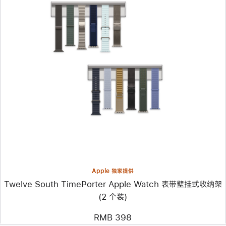
上
一
个
图
像
-
Twelve
South
TimePorter
Apple
Watch
表
带
壁
挂
Apple 独家提供
式
Twelve South TimePorter Apple Watch 表带壁挂式收纳架
收
纳
(2 个装)
架
(2
RMB 398
个