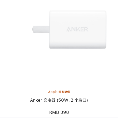
上
一
个
图
像
-
Anker
充
电
器
(50W，
2
个
端
口)
Apple 独家提供
Anker 充电器 (50W，2 个端口)
RMB 398