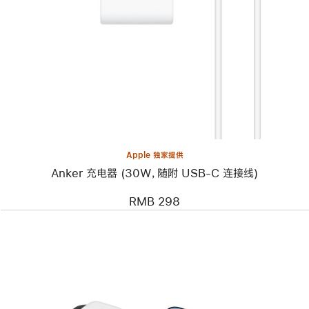
个
图
像
-
Anker
充
电
器
(30W，
随
附
USB-
C
Apple 独家提供
连
Anker 充电器 (30W，随附 USB-C 连接线)
接
线)
RMB 298