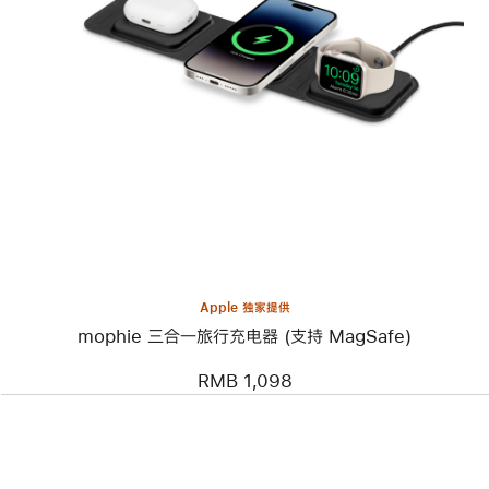
上
一
个
图
像
-
mophie
三
合
一
旅
行
充
电
器
Apple 独家提供
(支
mophie 三合一旅行充电器 (支持 MagSafe)
持
MagSafe)
RMB 1,098