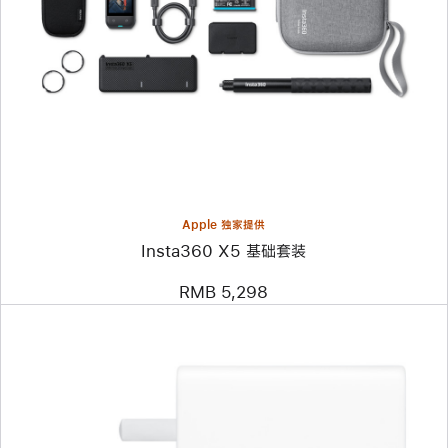
个
图
像
-
Insta360
X5
基
础
套
装
Apple 独家提供
Insta360 X5 基础套装
RMB 5,298