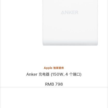
上
一
个
图
像
-
Anker
充
电
器
(150W，
4
个
端
口)
Apple 独家提供
Anker 充电器 (150W，4 个端口)
RMB 798