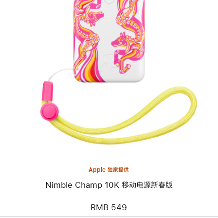
上
一
个
图
像
-
Nimble
Champ
10K
移
动
电
源
新
春
Apple 独家提供
版
Nimble Champ 10K 移动电源新春版
RMB 549