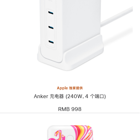
上
一
个
图
像
-
Anker
充
电
器
(240W，
4
个
端
口)
Apple 独家提供
Anker 充电器 (240W，4 个端口)
RMB 998