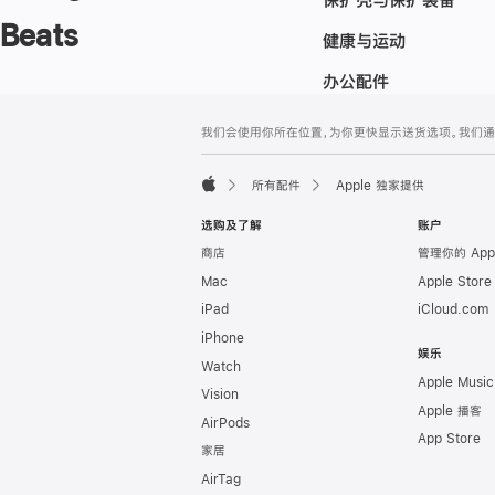
Beats
健康与运动
办公配件
网
脚
我们会使用你所在位置，为你更快显示送货选项。我们通过你
注
页
页
所有配件
Apple 独家提供
脚
Apple
选购及了解
账户
商店
管理你的 App
Mac
Apple Stor
iPad
iCloud.com
iPhone
娱乐
Watch
Apple Music
Vision
Apple 播客
AirPods
App Store
家居
AirTag