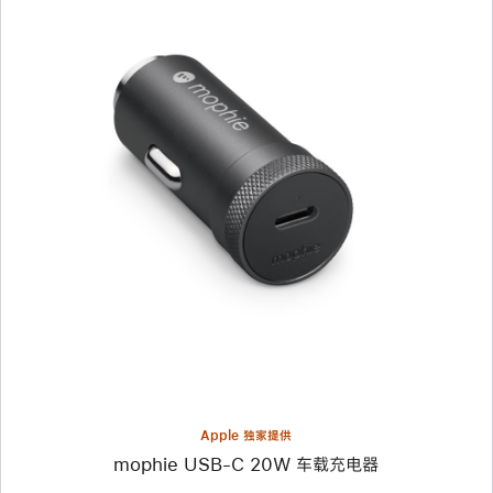
上
一
个
图
像
-
mophie
USB-
C
20W
车
载
充
电
器
Apple 独家提供
mophie USB-C 20W 车载充电器