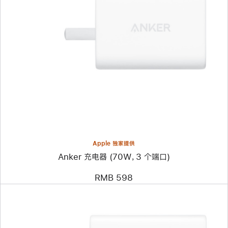
上
一
个
图
像
-
Anker
充
电
器
(70W，
3
个
端
口)
Apple 独家提供
Anker 充电器 (70W，3 个端口)
RMB 598