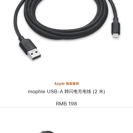
上
一
个
图
像
-
mophie
USB-
A
转
闪
电
充
电
线
Apple 独家提供
(2
mophie USB-A 转闪电充电线 (2 米)
米)
RMB 198