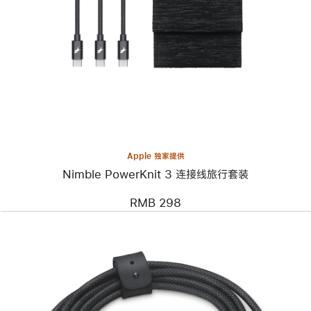
个
图
像
-
Nimble
PowerKnit
3
连
接
线
旅
行
套
Apple 独家提供
装
Nimble PowerKnit 3 连接线旅行套装
RMB 298