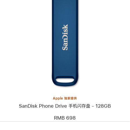
上
一
个
图
像
-
SanDisk
Phone
Drive
手
机
闪
存
盘
-
Apple 独家提供
128GB
SanDisk Phone Drive 手机闪存盘 - 128GB
RMB 698