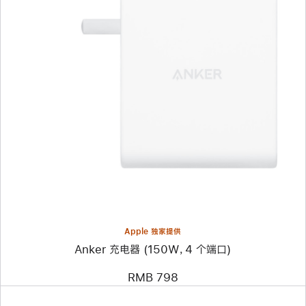
上
一
个
图
像
-
Anker
充
电
器
(150W，
4
个
端
口)
Apple 独家提供
Anker 充电器 (150W，4 个端口)
RMB 798