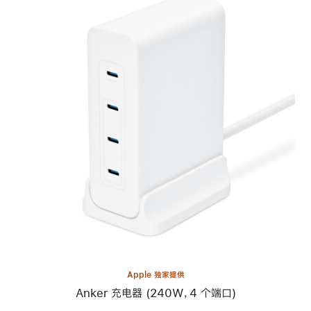
上
一
个
图
像
-
Anker
充
电
器
(240W，
4
个
端
口)
Apple 独家提供
Anker 充电器 (240W，4 个端口)