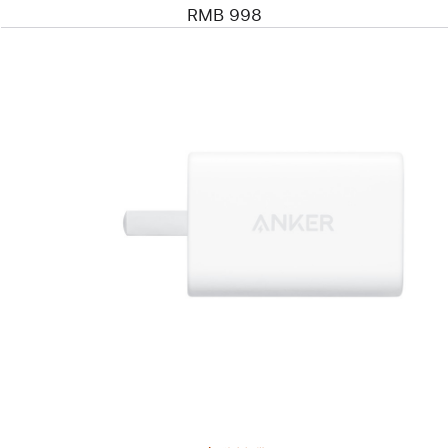
RMB 998
上
一
个
图
像
-
Anker
充
电
器
(50W，
2
个
端
口)