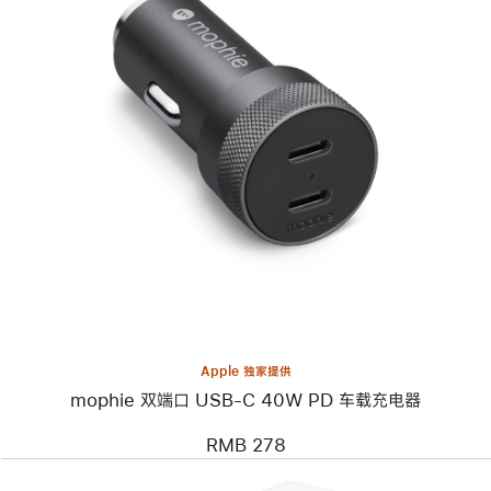
上
一
个
图
像
-
mophie
双
端
口
USB-
C
40W
PD
车
Apple 独家提供
载
mophie 双端口 USB-C 40W PD 车载充电器
充
电
器
RMB 278