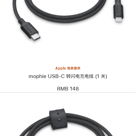
个
图
像
-
mophie
USB-
C
转
闪
电
充
电
线
Apple 独家提供
(1
mophie USB-C 转闪电充电线 (1 米)
米)
RMB 148