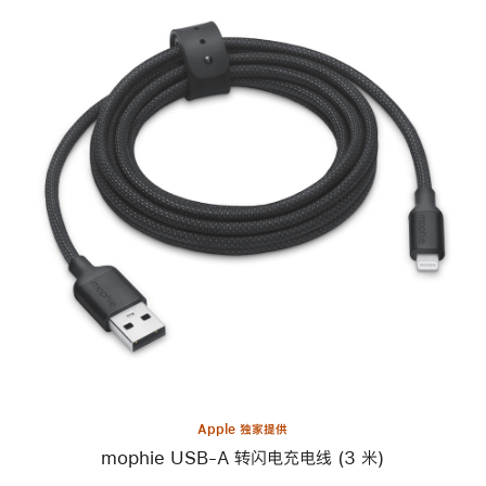
上
一
个
图
像
-
mophie
USB-
A
转
闪
电
充
电
线
Apple 独家提供
(3
mophie USB-A 转闪电充电线 (3 米)
米)