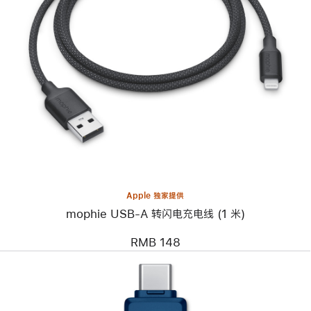
上
一
个
图
像
-
mophie
USB-
A
转
闪
电
充
电
线
Apple 独家提供
(1
mophie USB-A 转闪电充电线 (1 米)
米)
RMB 148