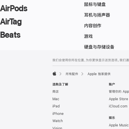
鼠标与键盘
AirPods
耳机与扬声器
AirTag
内容创作
Beats
游戏
硬盘与存储设备
网
脚
我们会使用你所在位置，为你更快显示送货选项。我们通过你
注
页
页
所有配件
Apple 独家提供
脚
Apple
选购及了解
账户
商店
管理你的 App
Mac
Apple Stor
iPad
iCloud.com
iPhone
娱乐
Watch
Apple Music
Vision