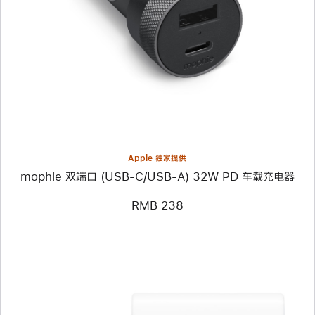
个
图
像
-
mophie
双
端
口
(USB-
C/USB-
A)
32W
PD
Apple 独家提供
车
mophie 双端口 (USB-C/USB-A) 32W PD 车载充电器
载
充
电
RMB 238
器