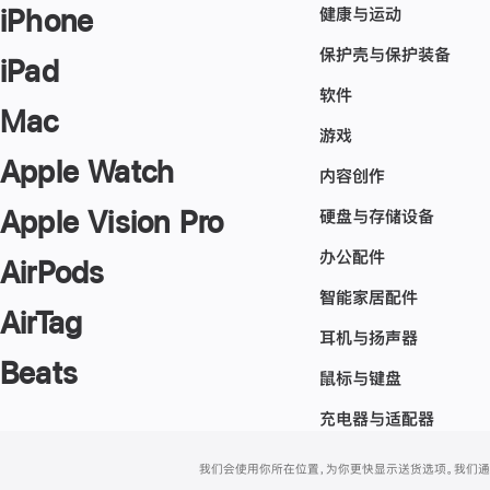
健康与运动
iPhone
保护壳与保护装备
iPad
软件
Mac
游戏
Apple Watch
内容创作
Apple Vision Pro
硬盘与存储设备
办公配件
AirPods
智能家居配件
AirTag
耳机与扬声器
Beats
鼠标与键盘
充电器与适配器
网
脚
我们会使用你所在位置，为你更快显示送货选项。我们通过你
注
页