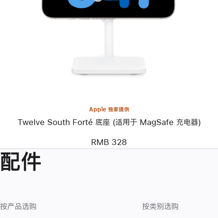
个
图
像
-
Twelve
South
Forté
底
座
(适
用
于
MagSafe
Apple 独家提供
充
Twelve South Forté 底座 (适用于 MagSafe 充电器)
电
器)
RMB 328
配件
按产品选购
按类别选购