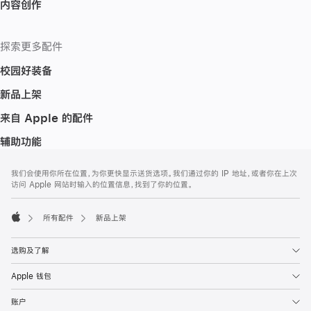
内容创作
探索更多配件
校园好装备
新品上架
来自 Apple 的配件
辅助功能
网
脚
我们会使用你所在位置，为你更快显示送货选项。我们通过你的 IP 地址，或者你在上次
注
页
访问 Apple 网站时输入的位置信息，找到了你的位置。
页
脚
所有配件
新品上架
Apple
选购及了解
Apple 钱包
账户