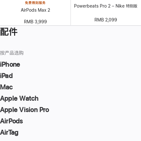
免费镌刻服务
Powerbeats Pro 2 – Nike 特别版
AirPods Max 2
RMB 2,099
RMB 3,999
配件
按产品选购
iPhone
iPad
Mac
Apple Watch
Apple Vision Pro
AirPods
AirTag