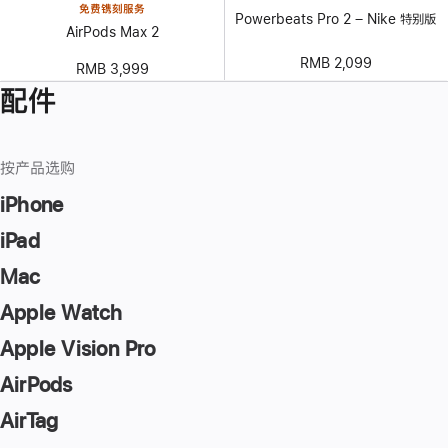
免费镌刻服务
Powerbeats Pro 2 – Nike 特别版
AirPods Max 2
RMB 2,099
RMB 3,999
配件
按产品选购
iPhone
iPad
Mac
Apple Watch
Apple Vision Pro
AirPods
AirTag