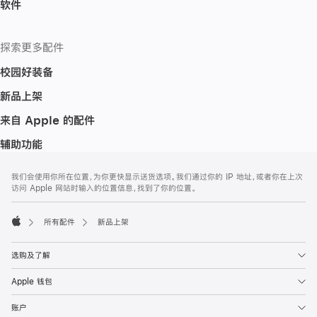
软件
探索更多配件
校园好装备
新品上架
来自 Apple 的配件
辅助功能
网
脚
我们会使用你所在位置，为你更快显示送货选项。我们通过你的 IP 地址，或者你在上次
注
页
访问 Apple 网站时输入的位置信息，找到了你的位置。
页
脚
所有配件
新品上架
Apple
选购及了解
Apple 钱包
账户