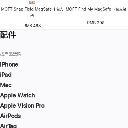
新款
MOFT Snap Field MagSafe 卡包支
MOFT Find My MagSafe 卡包支架
架
RMB 398
RMB 498
配件
按产品选购
iPhone
iPad
Mac
Apple Watch
Apple Vision Pro
AirPods
AirTag