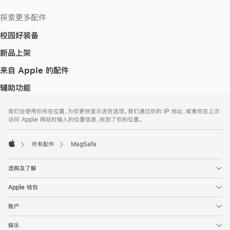
探索更多配件
校园好装备
新品上架
来自 Apple 的配件
辅助功能
网
脚
我们会使用你所在位置，为你更快显示送货选项。我们通过你的 IP 地址，或者你在上次
注
页
访问 Apple 网站时输入的位置信息，找到了你的位置。
页
脚
所有配件
MagSafe
Apple
选购及了解
Apple 钱包
账户
娱乐