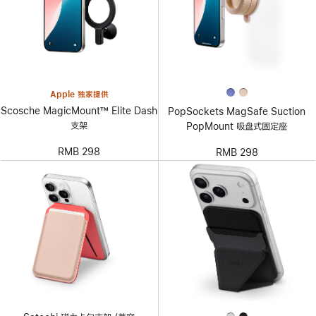
Apple 独家提供
Scosche MagicMount™ Elite Dash
PopSockets MagSafe Suction
支架
PopMount 吸盘式固定座
RMB 298
RMB 298