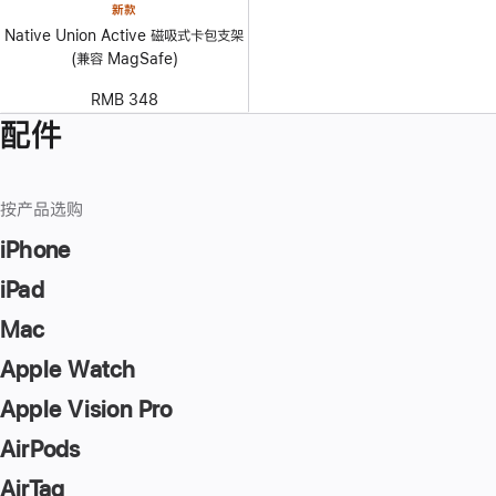
新款
Native Union Active 磁吸式卡包支架
(兼容 MagSafe)
RMB 348
配件
按产品选购
iPhone
iPad
Mac
Apple Watch
Apple Vision Pro
AirPods
AirTag