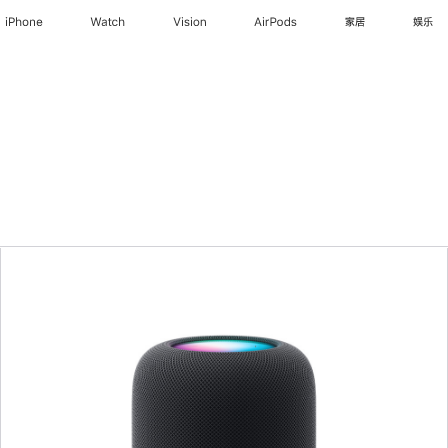
iPhone
Watch
Vision
AirPods
家居
娱乐