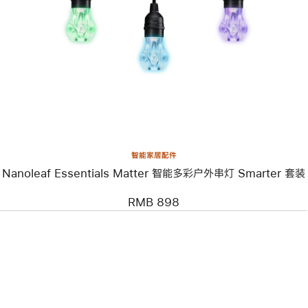
个
图
像
-
Nanoleaf
Essentials
Matter
智
能
多
彩
户
外
智能家居配件
串
Nanoleaf Essentials Matter 智能多彩户外串灯 Smarter 套装
灯
Smarter
套
RMB 898
装