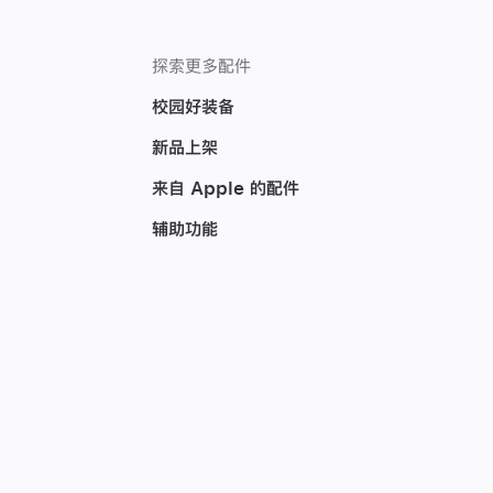
灯
泡
-
白
探索更多配件
光
和
校园好装备
彩
光
新品上架
(3
件
来自 Apple 的配件
装)
辅助功能