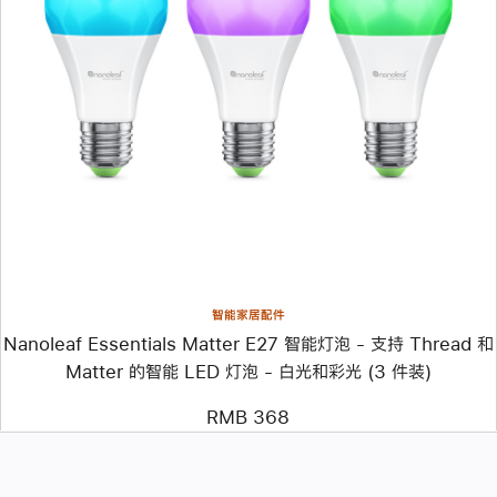
上
一
个
图
像
-
Nanoleaf
Essentials
Matter
E27
智
能
灯
泡
-
智能家居配件
支
Nanoleaf Essentials Matter E27 智能灯泡 - 支持 Thread 和
持
Thread
Matter 的智能 LED 灯泡 - 白光和彩光 (3 件装)
和
Matter
RMB 368
的
智
能
LED