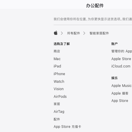
办公配件
网
脚
我们会使用你所在位置，为你更快显示送货选项。我们通过你
注
页
页
所有配件
智能家居配件
脚
Apple
选购及了解
账户
商店
管理你的 App
Mac
Apple Stor
iPad
iCloud.com
iPhone
娱乐
Watch
Apple Music
Vision
Apple 播客
AirPods
App Store
家居
AirTag
配件
App Store 充值卡