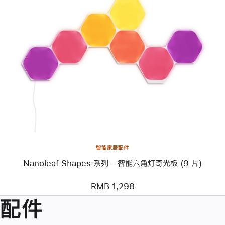
上
一
个
图
像
-
Nanoleaf
Shapes
系
列
-
智
能
六
角
智能家居配件
灯
奇
Nanoleaf Shapes 系列 - 智能六角灯奇光板 (9 片)
光
板
(9
RMB 1,298
片)
配件