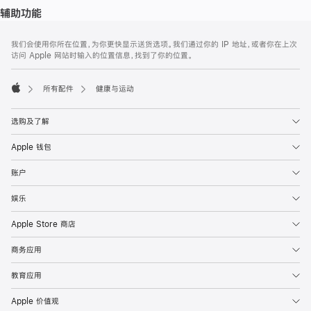
辅助功能
网
脚
我们会使用你所在位置，为你更快显示送货选项。我们通过你的 IP 地址，或者你在上次
注
页
访问 Apple 网站时输入的位置信息，找到了你的位置。
页
脚
所有配件
健康与运动
Apple
选购及了解
Apple 钱包
账户
娱乐
Apple Store 商店
商务应用
教育应用
Apple 价值观