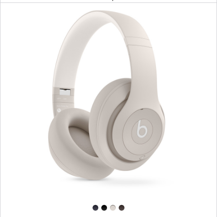
上
一
个
图
像
-
Beats
Studio
Pro
无
线
头
戴
式
耳
机