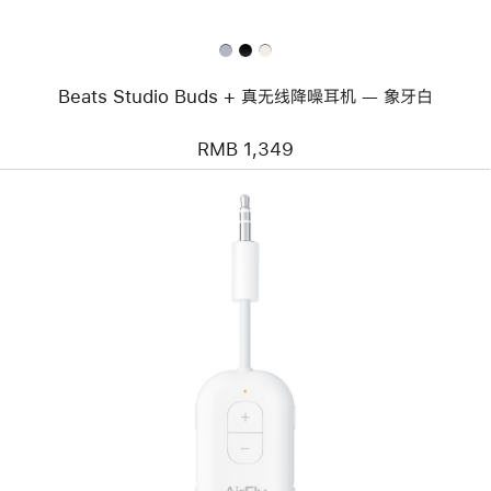
降
噪
耳
机
—
Beats Studio Buds + 真无线降噪耳机 — 象牙白
象
牙
白
RMB 1,349
上
一
个
图
像
-
Twelve