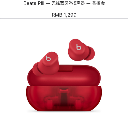
Beats Pill — 无线蓝牙®扬声器 — 香槟金
器
—
香
RMB 1,299
槟
金
上
一
个
图
像
-
Beats
Solo
Buds
-
真
无