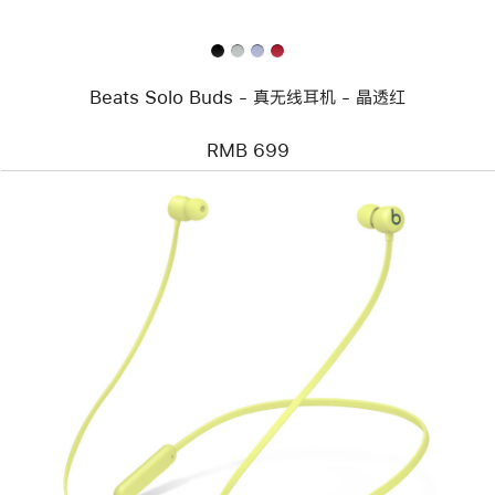
线
耳
机
-
晶
Beats Solo Buds - 真无线耳机 - 晶透红
透
红
RMB 699
上
一
个
图
像
-
Beats