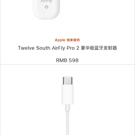
South
AirFly
Pro 2
豪
华
版
蓝
牙
Apple 独家提供
发
Twelve South AirFly Pro 2 豪华版蓝牙发射器
射
器
RMB 598
上
一
个
图