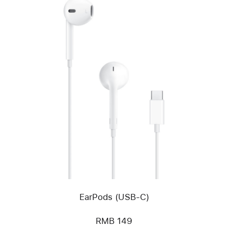
上
一
个
图
像
-
EarPods
(USB-
C)
EarPods (USB-C)
RMB 149