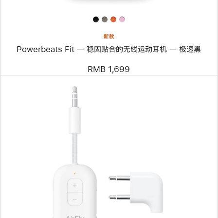
合
的
无
线
运
新款
动
Powerbeats Fit — 稳固贴合的无线运动耳机 — 极速黑
耳
机
—
RMB 1,699
极
速
黑
上
一
个
图
像
-
Twelve