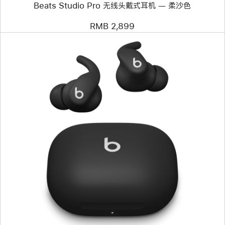
Beats Studio Pro 无线头戴式耳机 — 柔沙色
—
柔
沙
RMB 2,899
色
上
一
个
图
像
-
Powerbeats
Fit
—
稳
固
贴