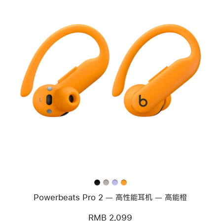
上
一
个
图
像
-
Powerbeats Pro 2
—
高
性
能
耳
机
—
高
能
Powerbeats Pro 2 — 高性能耳机 — 高能橙
橙
RMB 2,099