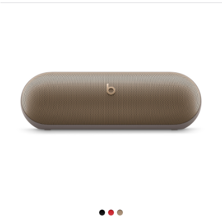
上
一
个
图
像
-
Beats
Pill
—
无
线
蓝
牙
®
扬
声