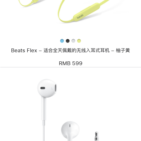
Flex
–
适
合
全
天
佩
戴
的
Beats Flex – 适合全天佩戴的无线入耳式耳机 – 柚子黄
无
线
入
RMB 599
耳
式
耳
机
–
柚
子
黄
上
一
个
图