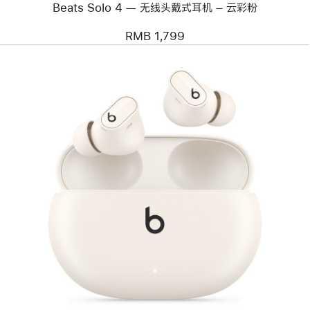
Beats Solo 4 — 无线头戴式耳机 – 云彩粉
机
–
云
RMB 1,799
彩
粉
上
一
个
图
像
-
Beats
Studio
Buds +
真
无
线