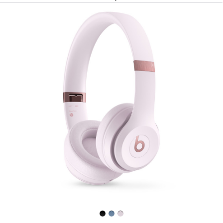
上
一
个
图
像
-
Beats
Solo
4
—
无
线
头
戴
式
耳