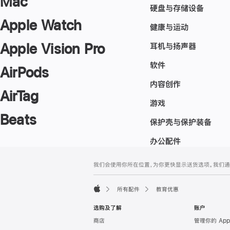
Mac
硬盘与存储设备
Apple Watch
健康与运动
Apple Vision Pro
耳机与扬声器
软件
AirPods
内容创作
AirTag
游戏
Beats
保护壳与保护装备
办公配件
网
脚
我们会使用你所在位置，为你更快显示送货选项。我们通过你
注
页
页
所有配件
教育优惠
脚
Apple
选购及了解
账户
商店
管理你的 App