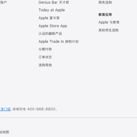
e 账户
Genius Bar 天才吧
商务选购
Today at Apple
教育应用
Apple 夏令营
Apple 与教育
Apple Store App
高校师生选购
认证的翻新产品
Apple Trade In 换购计划
分期付款
订单状态
选购帮助
更多门店
，或者致电
400-666-8800
。
站地图