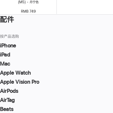
(M5) - 丹宁色
RMB 749
配件
按产品选购
iPhone
iPad
Mac
Apple Watch
Apple Vision Pro
AirPods
AirTag
Beats