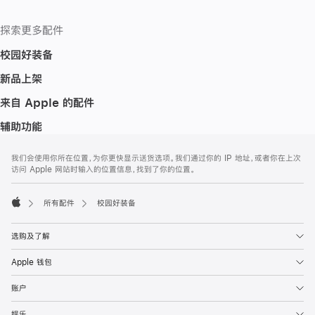
探索更多配件
校园好装备
新品上架
来自 Apple 的配件
辅助功能
网
脚
我们会使用你所在位置，为你更快显示送货选项。我们通过你的 IP 地址，或者你在上次
注
页
访问 Apple 网站时输入的位置信息，找到了你的位置。
页
脚
所有配件
校园好装备
Apple
选购及了解
Apple 钱包
账户
娱乐