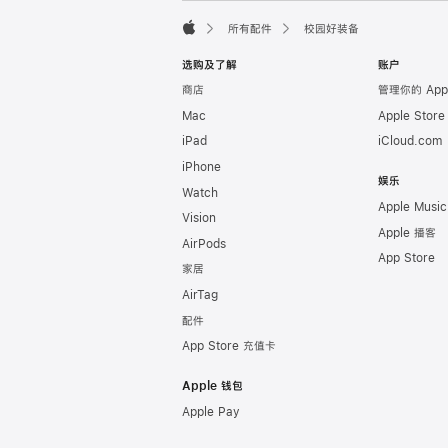
页
所有配件
校园好装备
脚
Apple
选购及了解
账户
商店
管理你的 App
Mac
Apple Stor
iPad
iCloud.com
iPhone
娱乐
Watch
Apple Music
Vision
Apple 播客
AirPods
App Store
家居
AirTag
配件
App Store 充值卡
Apple 钱包
Apple Pay