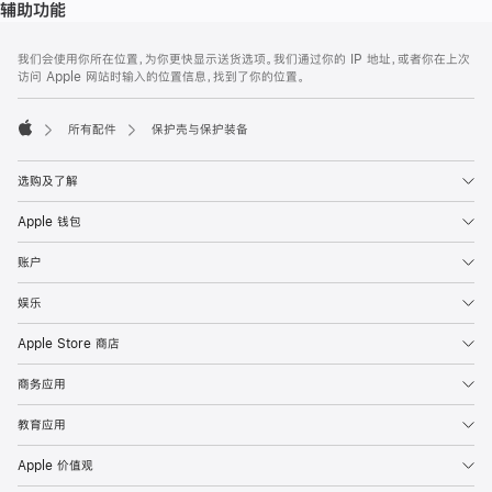
辅助功能
网
脚
我们会使用你所在位置，为你更快显示送货选项。我们通过你的 IP 地址，或者你在上次
注
页
访问 Apple 网站时输入的位置信息，找到了你的位置。
页
脚
所有配件
保护壳与保护装备
Apple
选购及了解
Apple 钱包
账户
娱乐
Apple Store 商店
商务应用
教育应用
Apple 价值观