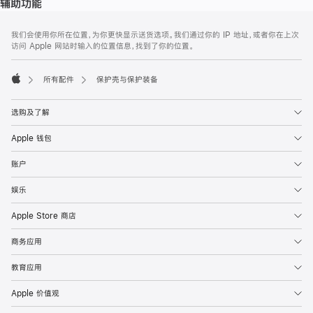
辅助功能
网
脚
我们会使用你所在位置，为你更快显示送货选项。我们通过你的 IP 地址，或者你在上次
注
页
访问 Apple 网站时输入的位置信息，找到了你的位置。
页
脚
所有配件
保护壳与保护装备
Apple
选购及了解
Apple 钱包
账户
娱乐
Apple Store 商店
商务应用
教育应用
Apple 价值观