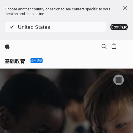
Choose another country or region to see content specific to your
location and shop online.
United States
Continue
Apple
Local
Nav
基础教育
如何购买
Open
Menu
基
础
教
育
成
功