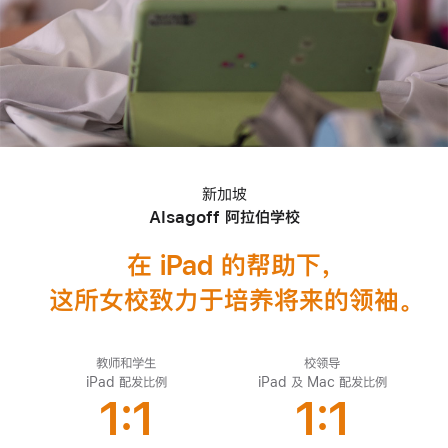
新加坡
-
Alsagoff 阿拉伯学校
教
育
在 iPad 的帮助下
，
技
术
这所女校致力于
培养将来的
领袖
。
教师和学生
校领导
iPad 配发比例
iPad 及 Mac 配发比例
1:1
1:1