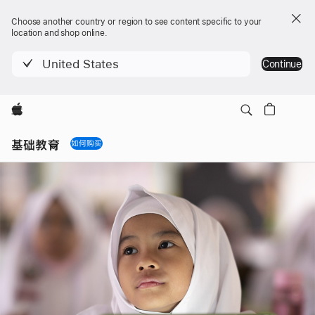
Choose another country or region to see content specific to your
location and shop online.
United States
Continue
Apple
Local
Nav
基础教育
如何购买
Open
Menu