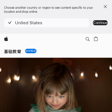
Choose another country or region to see content specific to your
location and shop online.
United States
Continue
Apple
Local
Nav
基础教育
如何购买
Open
Menu