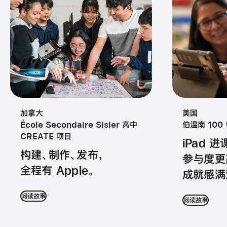
加拿大
美国
École Secondaire Sisler 高中
伯温南 100
CREATE 项目
iPad 进
构建、制作、发布，
参与度更
全程有 Apple。
成就感满
阅读故事
阅读故事