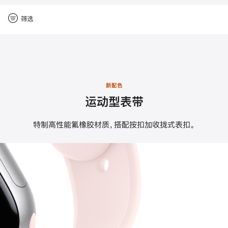
重
筛选
置
-
Close
筛
筛
选
选
新配色
运动型表带
特制高性能氟橡胶材质，搭配按扣加收拢式表扣。