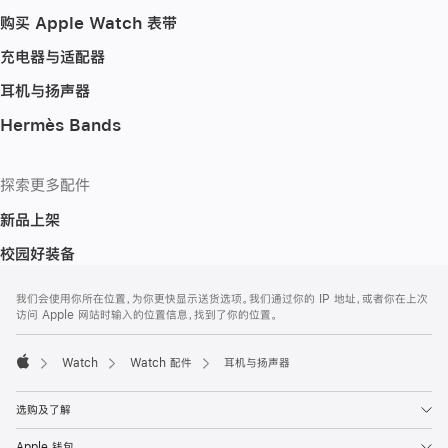
购买 Apple Watch 表带
充电器与适配器
耳机与扬声器
Hermès Bands
探索更多配件
新品上架
校园好装备
网
脚
我们会使用你所在位置，为你更快显示送货选项。我们通过你的 IP 地址，或者你在上次
注
页
访问 Apple 网站时输入的位置信息，找到了你的位置。
页
脚
Watch
Watch 配件
耳机与扬声器
Apple
选购及了解
Apple 钱包