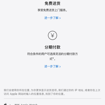
免费送货
划
享受免费送货上门服务。
进一步了解
免
费
送
货
分期付款
符合条件的用户可选择灵活的分期付款方
式*。
进一步了解
分
期
付
款
网
脚
我们会使用你所在位置，为你更快显示送货选项。我们通过你的 IP 地址，或者你在上次
注
页
访问 Apple 网站时输入的位置信息，找到了你的位置。
页
脚