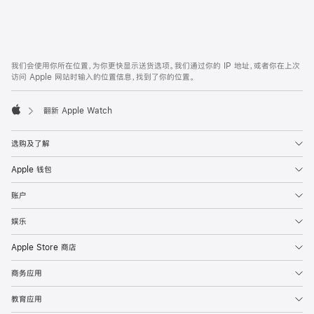
期
付
款
网
脚
我们会使用你所在位置，为你更快显示送货选项。我们通过你的 IP 地址，或者你在上次
注
页
访问 Apple 网站时输入的位置信息，找到了你的位置。
页
脚
翻新 Apple Watch
Apple
选购及了解
Apple 钱包
账户
娱乐
Apple Store 商店
商务应用
教育应用