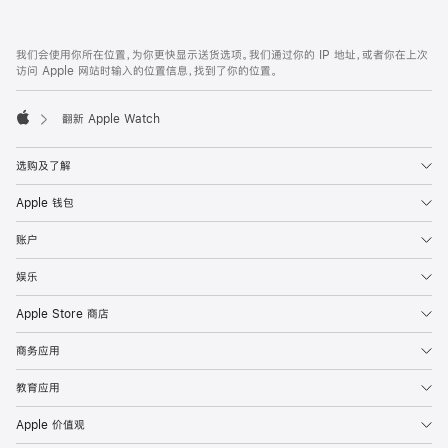
款
网
脚
我们会使用你所在位置，为你更快显示送货选项。我们通过你的 IP 地址，或者你在上次
注
页
访问 Apple 网站时输入的位置信息，找到了你的位置。
页
脚
翻新 Apple Watch
Apple
选购及了解
Apple 钱包
账户
娱乐
Apple Store 商店
商务应用
教育应用
Apple 价值观