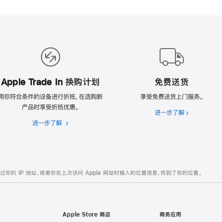
Apple Trade In 换购计划
免费送货
用你符合条件的设备进行折抵，在选购新
享受免费送货上门服务。
产品时享受折抵优惠。
进一步了解
免
进一步了解
Apple
费
Trade
送
In
货
换
购
的 IP 地址，或者你在上次访问 Apple 网站时输入的位置信息，找到了你的位置。
计
划
Apple Store 商店
商务应用