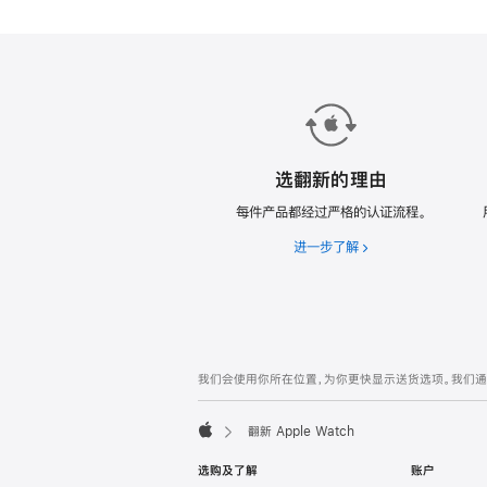
款
翻
新
Apple
Watch。
选翻新的理由
每件产品都经过严格的认证流程。
进一步了解
选
翻
新
的
理
由
网
脚
我们会使用你所在位置，为你更快显示送货选项。我们通过你
注
页
页
翻新 Apple Watch
脚
Apple
选购及了解
账户