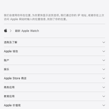
付
款
网
脚
我们会使用你所在位置，为你更快显示送货选项。我们通过你的 IP 地址，或者你在上次
注
页
访问 Apple 网站时输入的位置信息，找到了你的位置。
页
脚
翻新 Apple Watch
Apple
选购及了解
Apple 钱包
账户
娱乐
Apple Store 商店
商务应用
教育应用
Apple 价值观