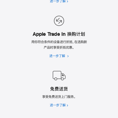
进一步了解
选
翻
新
的
理
由
Apple Trade In 换购计划
用你符合条件的设备进行折抵，在选购新
产品时享受折抵优惠。
进一步了解
Apple
Trade
In
换
购
计
免费送货
划
享受免费送货上门服务。
进一步了解
免
费
送