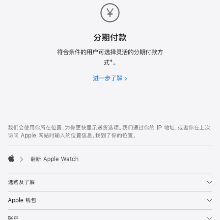
货
分期付款
符合条件的用户可选择灵活的分期付款方
式*。
进一步了解
分
期
付
款
网
脚
我们会使用你所在位置，为你更快显示送货选项。我们通过你的 IP 地址，或者你在上次
注
页
访问 Apple 网站时输入的位置信息，找到了你的位置。
页
脚
翻新 Apple Watch
Apple
选购及了解
Apple 钱包
账户