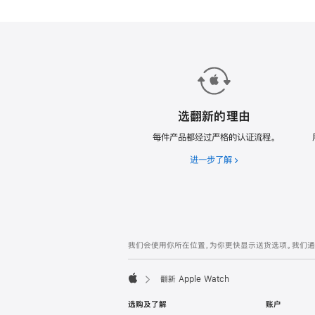
各
款
翻
新
Apple
Watch。
选翻新的理由
每件产品都经过严格的认证流程。
进一步了解
选
翻
新
的
理
由
网
脚
我们会使用你所在位置，为你更快显示送货选项。我们通过你
注
页
页
翻新 Apple Watch
脚
Apple
选购及了解
账户