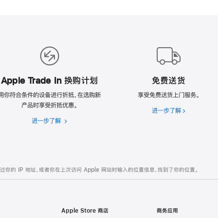
Apple Trade In 换购计划
免费送货
用你符合条件的设备进行折抵，在选购新
享受免费送货上门服务。
产品时享受折抵优惠。
进一步了解
免
进一步了解
Apple
费
Trade
送
In
货
换
购
的 IP 地址，或者你在上次访问 Apple 网站时输入的位置信息，找到了你的位置。
计
划
Apple Store 商店
商务应用