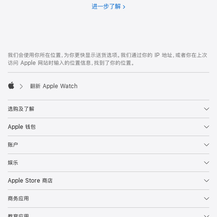
进一步了解
分
期
付
款
网
脚
我们会使用你所在位置，为你更快显示送货选项。我们通过你的 IP 地址，或者你在上次
注
页
访问 Apple 网站时输入的位置信息，找到了你的位置。
页
脚
翻新 Apple Watch
Apple
选购及了解
Apple 钱包
账户
娱乐
Apple Store 商店
商务应用
教育应用