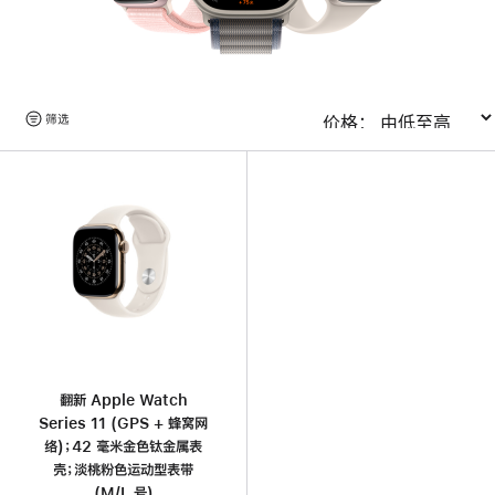
浏
筛选
排序
览
产
品
翻新 Apple Watch
Series 11 (GPS + 蜂窝网
络)；42 毫米金色钛金属表
壳；淡桃粉色运动型表带
(M/L 号)