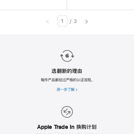
/
3
Page
Enter
page
number,
press
Return/Enter
key
to
选翻新的理由
go
每件产品都经过严格的认证流程。
to
进一步了解
选
the
翻
page
新
的
理
由
Apple Trade In 换购计划