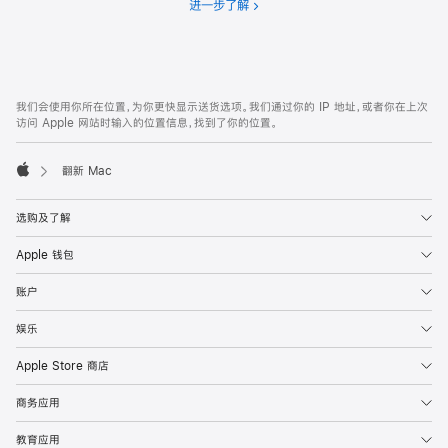
进一步了解
分
期
付
款
网
脚
我们会使用你所在位置，为你更快显示送货选项。我们通过你的 IP 地址，或者你在上次
注
页
访问 Apple 网站时输入的位置信息，找到了你的位置。
页
脚
翻新 Mac
Apple
选购及了解
Apple 钱包
账户
娱乐
Apple Store 商店
商务应用
教育应用