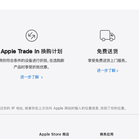
Apple Trade In 换购计划
免费送货
用你符合条件的设备进行折抵，在选购新
享受免费送货上门服务。
产品时享受折抵优惠。
进一步了解
免
进一步了解
Apple
费
Trade
送
In
货
换
购
的 IP 地址，或者你在上次访问 Apple 网站时输入的位置信息，找到了你的位置。
计
划
Apple Store 商店
商务应用