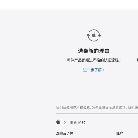
款
翻
新
Mac。
选翻新的理由
每件产品都经过严格的认证流程。
进一步了解
选
翻
新
的
理
由
网
脚
我们会使用你所在位置，为你更快显示送货选项。我们通过你
注
页
页
翻新 Mac
脚
Apple
选购及了解
账户