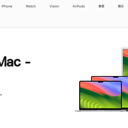
iPhone
Watch
Vision
AirPods
家居
娱乐
Mac -
。