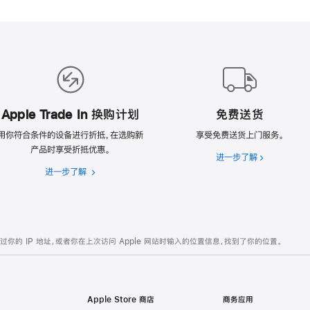
Apple Trade In 换购计划
免费送货
用你符合条件的设备进行折抵，在选购新
享受免费送货上门服务。
产品时享受折抵优惠。
进一步了解
免
进一步了解
Apple
费
Trade
送
In
货
换
购
的 IP 地址，或者你在上次访问 Apple 网站时输入的位置信息，找到了你的位置。
计
划
Apple Store 商店
商务应用