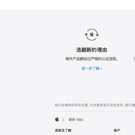
款
翻
新
Mac。
选翻新的理由
每件产品都经过严格的认证流程。
进一步了解
选
翻
新
的
理
由
网
脚
我们会使用你所在位置，为你更快显示送货选项。我们通过你
注
页
页
翻新 Mac
脚
Apple
选购及了解
账户