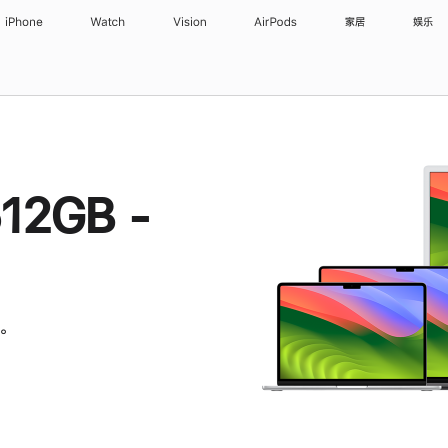
iPhone
Watch
Vision
AirPods
家居
娱乐
12GB -
。