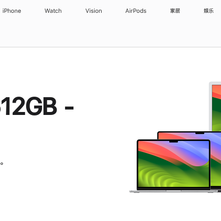
iPhone
Watch
Vision
AirPods
家居
娱乐
12GB -
。