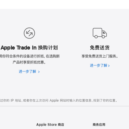
Apple Trade In 换购计划
免费送货
用你符合条件的设备进行折抵，在选购新
享受免费送货上门服务。
产品时享受折抵优惠。
进一步了解
免
进一步了解
Apple
费
Trade
送
In
货
换
购
的 IP 地址，或者你在上次访问 Apple 网站时输入的位置信息，找到了你的位置。
计
划
Apple Store 商店
商务应用