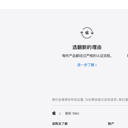
款
翻
新
Mac。
选翻新的理由
每件产品都经过严格的认证流程。
进一步了解
选
翻
新
的
理
由
网
脚
我们会使用你所在位置，为你更快显示送货选项。我们通过你
注
页
页
翻新 Mac
脚
Apple
选购及了解
账户