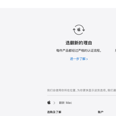
款
翻
新
Mac。
选翻新的理由
每件产品都经过严格的认证流程。
进一步了解
选
翻
新
的
理
由
网
脚
我们会使用你所在位置，为你更快显示送货选项。我们通过你
注
页
页
翻新 Mac
脚
Apple
选购及了解
账户