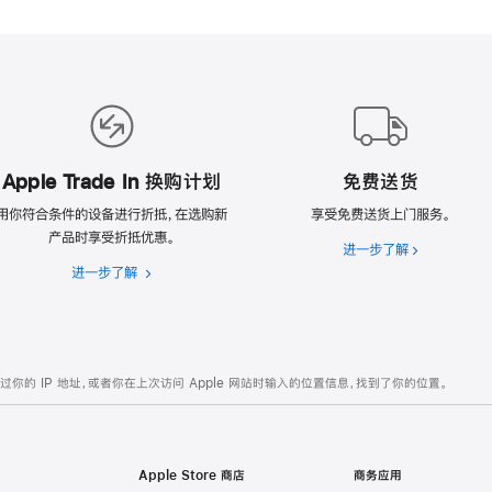
Apple Trade In 换购计划
免费送货
用你符合条件的设备进行折抵，在选购新
享受免费送货上门服务。
产品时享受折抵优惠。
进一步了解
免
进一步了解
Apple
费
Trade
送
In
货
换
购
的 IP 地址，或者你在上次访问 Apple 网站时输入的位置信息，找到了你的位置。
计
划
Apple Store 商店
商务应用