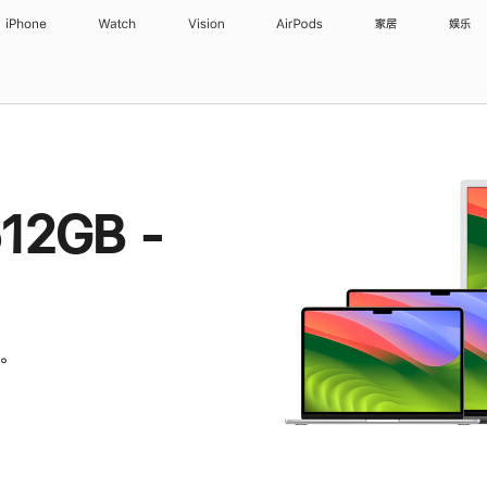
iPhone
Watch
Vision
AirPods
家居
娱乐
12GB -
。