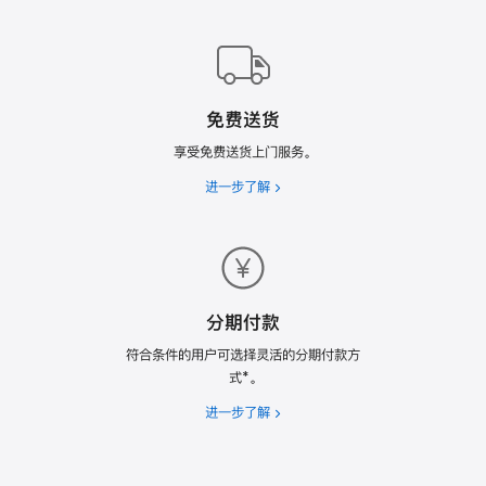
Trade
In
换
购
计
免费送货
划
享受免费送货上门服务。
进一步了解
免
费
送
货
分期付款
符合条件的用户可选择灵活的分期付款方
式*。
进一步了解
分
期
付
款