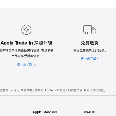
Apple Trade In 换购计划
免费送货
用你符合条件的设备进行折抵，在选购新
享受免费送货上门服务。
产品时享受折抵优惠。
进一步了解
免
进一步了解
Apple
费
Trade
送
In
货
换
购
的 IP 地址，或者你在上次访问 Apple 网站时输入的位置信息，找到了你的位置。
计
划
Apple Store 商店
商务应用