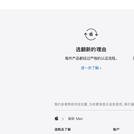
款
翻
新
Mac。
选翻新的理由
每件产品都经过严格的认证流程。
进一步了解
选
翻
新
的
理
由
网
脚
我们会使用你所在位置，为你更快显示送货选项。我们通过你
注
页
页
翻新 Mac
脚
Apple
选购及了解
账户