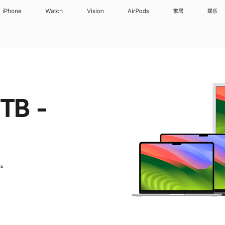
iPhone
Watch
Vision
AirPods
家居
娱乐
TB -
。