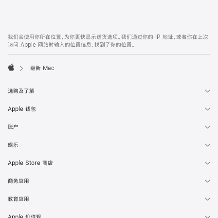
付
款
网
脚
我们会使用你所在位置，为你更快显示送货选项。我们通过你的 IP 地址，或者你在上次
注
页
访问 Apple 网站时输入的位置信息，找到了你的位置。
页
脚
翻新 Mac
Apple
选购及了解
Apple 钱包
账户
娱乐
Apple Store 商店
商务应用
教育应用
Apple 价值观