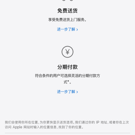
计
免费送货
划
享受免费送货上门服务。
进一步了解
免
费
送
货
分期付款
符合条件的用户可选择灵活的分期付款方
式*。
进一步了解
分
期
付
款
网
脚
我们会使用你所在位置，为你更快显示送货选项。我们通过你的 IP 地址，或者你在上次
注
页
访问 Apple 网站时输入的位置信息，找到了你的位置。
页