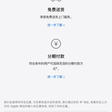
计
免费送货
划
享受免费送货上门服务。
进一步了解
免
费
送
货
分期付款
符合条件的用户可选择灵活的分期付款方
式*。
进一步了解
分
期
付
款
网
脚
我们会使用你所在位置，为你更快显示送货选项。我们通过你的 IP 地址，或者你在上次
注
页
访问 Apple 网站时输入的位置信息，找到了你的位置。
页