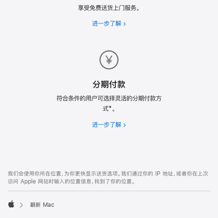
享受免费送货上门服务。
进一步了解
免
费
送
货
分期付款
符合条件的用户可选择灵活的分期付款方
式*。
进一步了解
分
期
付
款
网
脚
我们会使用你所在位置，为你更快显示送货选项。我们通过你的 IP 地址，或者你在上次
注
页
访问 Apple 网站时输入的位置信息，找到了你的位置。
页
脚
翻新 Mac
Apple